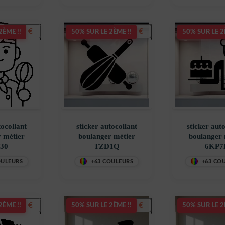
5,50
€
5,50
€
2ÈME !!
50% SUR LE 2ÈME !!
50% SUR LE 2
tocollant
sticker autocollant
sticker aut
 métier
boulanger métier
boulanger 
30
TZD1Q
6KP7
OULEURS
+63 COULEURS
+63 CO
5,50
€
5,50
€
2ÈME !!
50% SUR LE 2ÈME !!
50% SUR LE 2