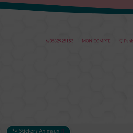
📞0582925153
MON COMPTE
🛒 Pani
🐾 Stickers Animaux