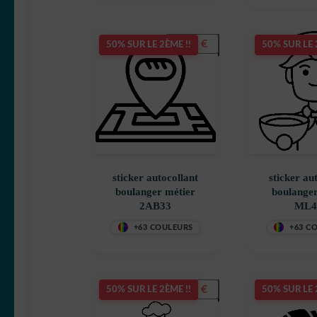
5,50
€
50% SUR LE 2ÈME !!
50% SUR LE 
sticker autocollant
sticker au
boulanger métier
boulanger
2AB33
ML4
+63 COULEURS
+63 C
5,50
€
50% SUR LE 2ÈME !!
50% SUR LE 