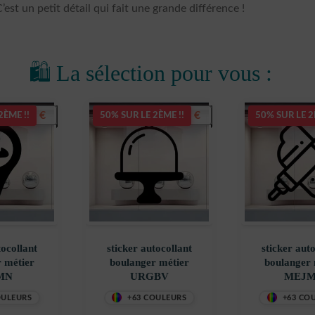
’est un petit détail qui fait une grande différence !
🛍️ La sélection pour vous :
5,50
€
5,50
€
2ÈME !!
50% SUR LE 2ÈME !!
50% SUR LE 2
tocollant
sticker autocollant
sticker aut
 métier
boulanger métier
boulanger 
MN
URGBV
MEJ
OULEURS
+63 COULEURS
+63 CO