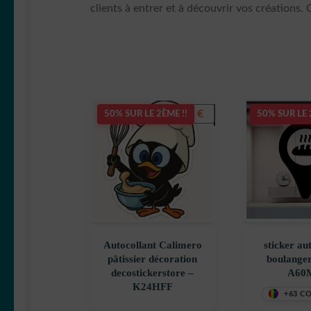
clients à entrer et à découvrir vos créations. C
3,90
€
50% SUR LE 2ÈME !!
50% SUR LE 
Autocollant Calimero
sticker au
pâtissier décoration
boulanger
decostickerstore –
A60
K24HFF
+63 C