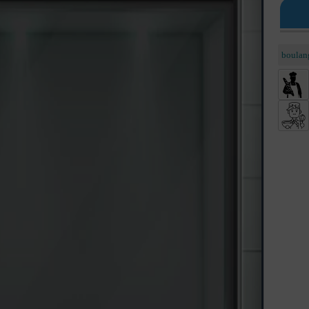
boulang
gateaux