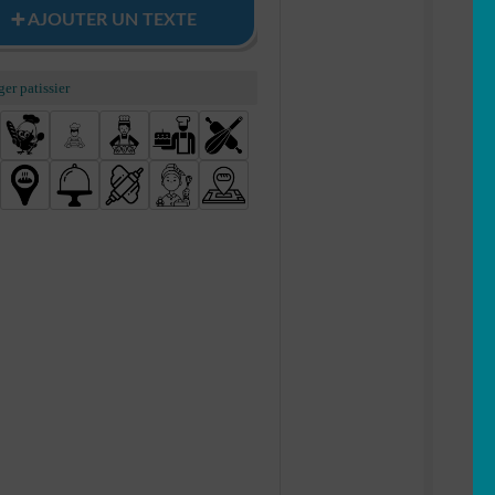
➕ AJOUTER UN TEXTE
er patissier
 glaces viennoiseries pain