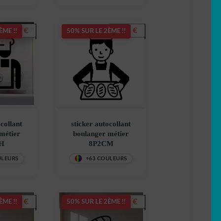
5,50
€
5,50
€
ÈME !!
50% SUR LE 2ÈME !!
ocollant
sticker autocollant
métier
boulanger métier
H
8P2CM
ULEURS
+63 COULEURS
5,50
€
5,50
€
ÈME !!
50% SUR LE 2ÈME !!