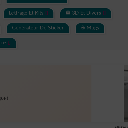
Lettrage Et Kits
🖨 3D Et Divers
Générateur De Sticker
☕ Mugs
ace
que !
sticker