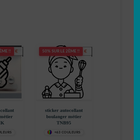
5,50
€
5,50
€
ÈME !!
50% SUR LE 2ÈME !!
ocollant
sticker autocollant
métier
boulanger métier
MK
TNB95
ULEURS
+63 COULEURS