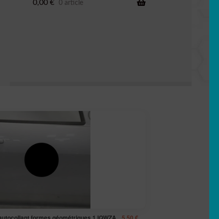
0,00
€
0 article
 autocollant formes géométriques 1 IQWZA
5,50
€