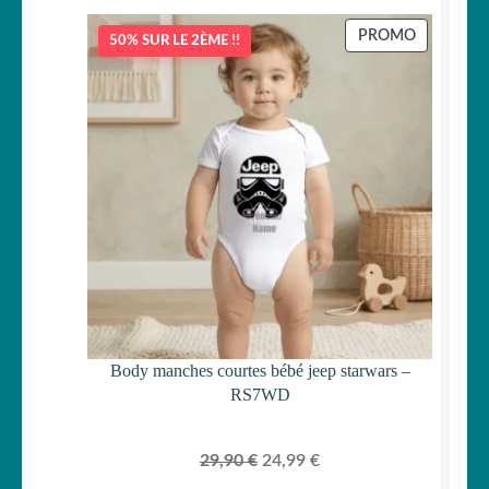
PRODUIT
PROMO
50% SUR LE 2ÈME !!
EN
PROMOTI
Body manches courtes bébé jeep starwars –
RS7WD
Le
Le
29,90
€
24,99
€
prix
prix