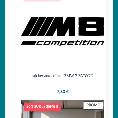
sticker autocollant BMW 7 ZVYGE
7,80
€
PRODUIT
PROMO
50% SUR LE 2ÈME !!
EN
PROMOTI