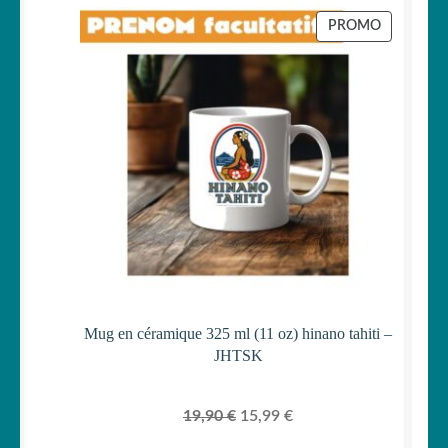
initial
actuel
PRODUIT
PROMO
était :
est :
EN
PROMOTI
29,90 €.
24,99 €.
Mug en céramique 325 ml (11 oz) hinano tahiti –
JHTSK
Le
Le
19,90
€
15,99
€
prix
prix