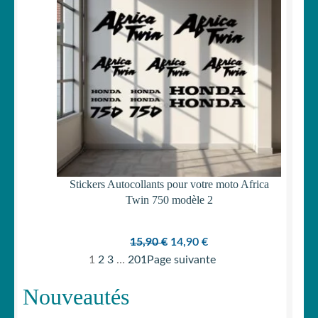
Stickers Autocollants pour votre moto Africa
Twin 750 modèle 2
Le
Le
15,90
€
14,90
€
prix
prix
1
2
3
…
201
Page suivante
initial
actuel
Nouveautés
était :
est :
15,90 €.
14,90 €.