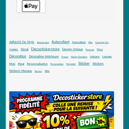
Autocollant
Adhésifs De Style
Autocollants
Anniversaire
Bike
Camping-Car
Decostickerstore
Decal
Design Unique
Déco
CHANEL
Douceur
Décoration
Décoration Intérieure
Intérieur
Lettrage
France
Harley Davidson
Sticker
Stickers
Mural
Personnalisation
Moto
Personnaliser
Polyester
Stickers Muraux
Vélo
Versace