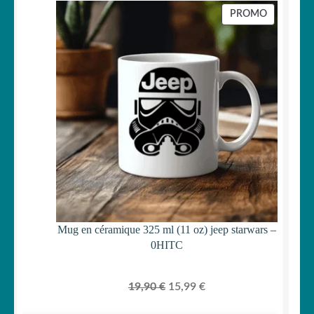
initial
actuel
PRODUIT
PROMO
était :
est :
EN
PROMOTI
19,90 €.
15,99 €.
Mug en céramique 325 ml (11 oz) jeep starwars –
0HITC
Le
Le
19,90
€
15,99
€
prix
prix