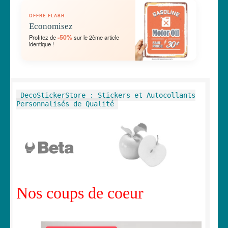
OUVRIR
🛞 Véhicules
OFFRE FLASH
LE
Economisez
MENU
OUVRIR
🐾 Stickers Animaux
-50%
Profitez de
sur le 2ème article
ENFANT
identique !
LE
MENU
OUVRIR
🏡 Stickers décoration maison
ENFANT
LE
MENU
OUVRIR
Lettrage et kits
DecoStickerStore : Stickers et Autocollants
ENFANT
LE
Personnalisés de Qualité
MENU
OUVRIR
🖨 3D et divers
ENFANT
LE
MENU
OUVRIR
🐣 Décoration chambre Enfants
ENFANT
LE
MENU
Générateur de sticker
ENFANT
Nos coups de coeur
☕ Mugs
Fait au Japon 🇯🇵