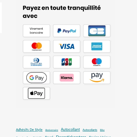
Autocollant
Adhésifs De Style
Autocollants
Anniversaire
Bike