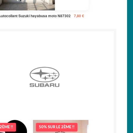
Autocollant Suzuki hayabusa moto N87302
7,80
€
2ÈME !!
50% SUR LE 2ÈME !!