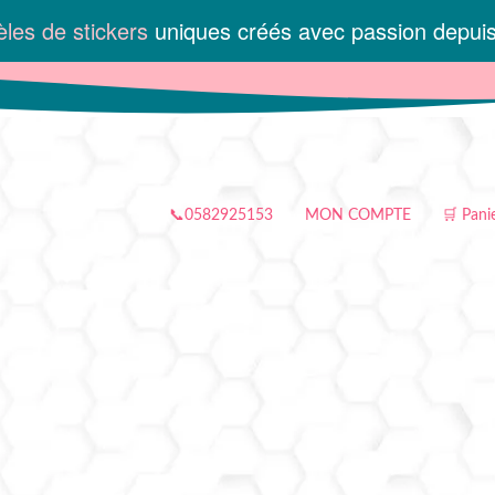
les de stickers
uniques créés avec passion depui
📞0582925153
MON COMPTE
🛒 Pani