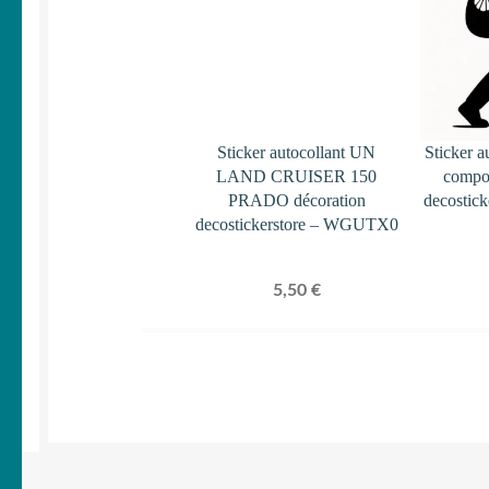
Sticker autocollant UN
Sticker a
LAND CRUISER 150
compos
PRADO décoration
decostic
decostickerstore – WGUTX0
5,50
€