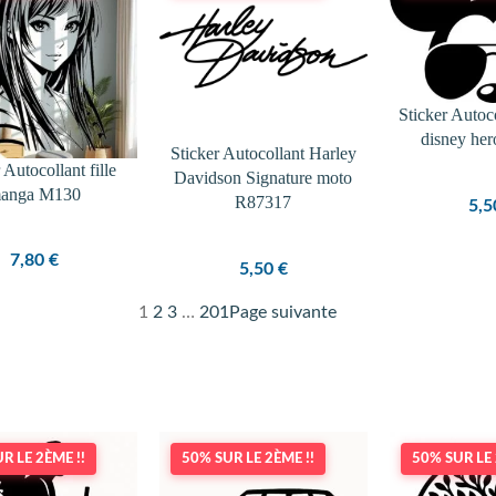
Sticker Autoc
disney he
Sticker Autocollant Harley
 Autocollant fille
Davidson Signature moto
anga M130
R87317
5,
7,80
€
5,50
€
1
2
3
…
201
Page suivante
R LE 2ÈME !!
50% SUR LE 2ÈME !!
50% SUR LE 