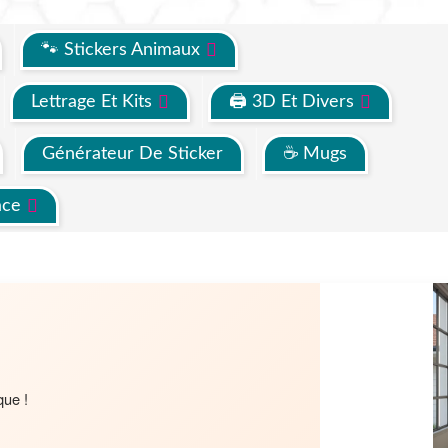
🐾 Stickers Animaux
Lettrage Et Kits
🖨 3D Et Divers
Générateur De Sticker
☕ Mugs
ace
que !