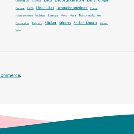
Decostickerstore
Decal
Design Unique
Camping-Car
CHANEL
Décoration
Décoration Intérieure
Déco
Douceur
France
Mural
Personnalisation
Intérieur
Lettrage
Moto
Harley Davidson
Sticker
Stickers
Stickers Muraux
Personnaliser
Polyester
Versace
Vélo
oCommerce
.