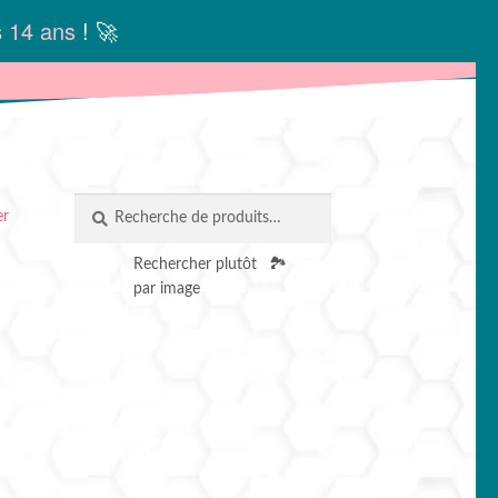
s
14 ans
! 🚀
Recherche
RECHERCHE
er
pour :
Rechercher plutôt
🏞️
par image