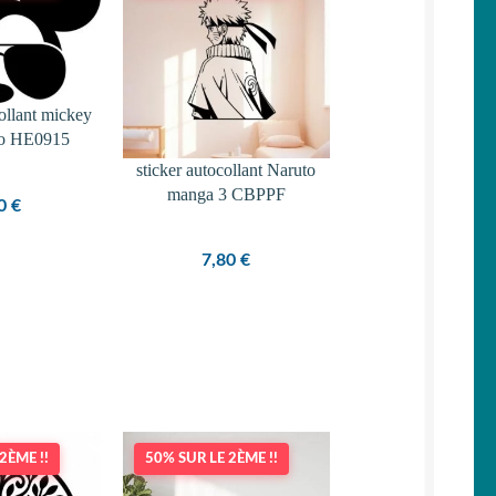
ollant mickey
ro HE0915
sticker autocollant Naruto
manga 3 CBPPF
50
€
7,80
€
2ÈME !!
50% SUR LE 2ÈME !!