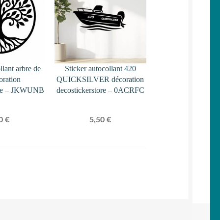
llant arbre de
Sticker autocollant 420
oration
QUICKSILVER décoration
tore – JKWUNB
decostickerstore – 0ACRFC
50
€
5,50
€