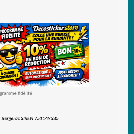
gramme fidélité
 Bergerac SIREN 751
149535