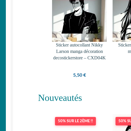
Sticker autocollant Nikky
Sticker
Larson manga décoration
m
decostickerstore – CXD04K
5,50
€
Nouveautés
50% SUR LE 2ÈME !!
50% SU