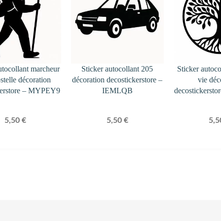
utocollant marcheur
Sticker autocollant 205
Sticker autoco
telle décoration
décoration decostickerstore –
vie déc
kerstore – MYPEY9
IEMLQB
decostickers
5,50
€
5,50
€
5,