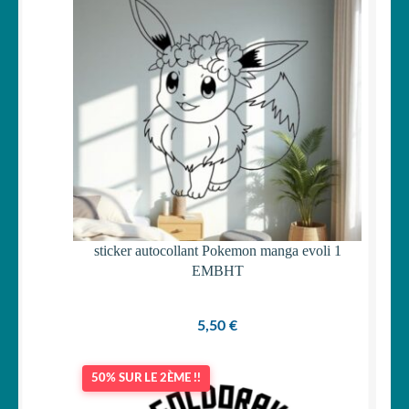
Votre espace
LE
MENU
ENFANT
sticker autocollant Pokemon manga evoli 1
EMBHT
5,50
€
50% SUR LE 2ÈME !!