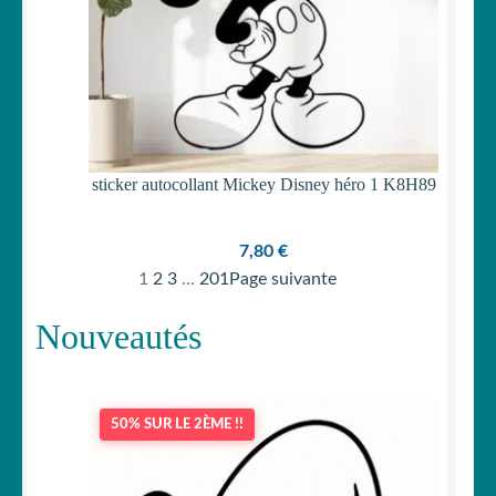
sticker autocollant Mickey Disney héro 1 K8H89
7,80
€
1
2
3
…
201
Page suivante
Nouveautés
50% SUR LE 2ÈME !!