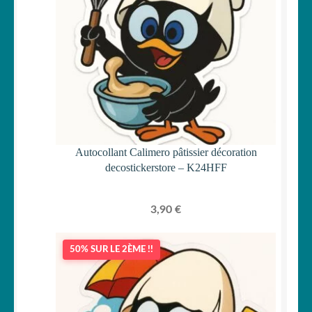
Autocollant Calimero pâtissier décoration
decostickerstore – K24HFF
3,90
€
50% SUR LE 2ÈME !!