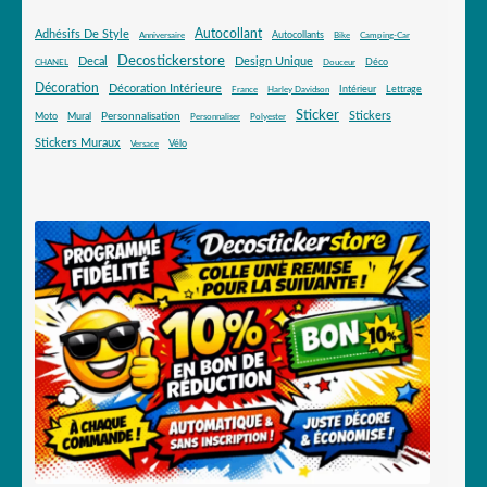
Autocollant
Adhésifs De Style
Autocollants
Anniversaire
Bike
Camping-Car
Decostickerstore
Decal
Design Unique
Déco
CHANEL
Douceur
Décoration
Décoration Intérieure
Intérieur
Lettrage
France
Harley Davidson
Sticker
Stickers
Mural
Personnalisation
Moto
Personnaliser
Polyester
Stickers Muraux
Vélo
Versace