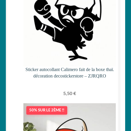
Sticker autocollant Calimero fait de la boxe thaï.
décoration decostickerstore – ZJRQRO
5,50
€
50% SUR LE 2ÈME !!