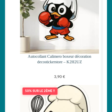
Autocollant Calimero boxeur décoration
decostickerstore – K2H2UZ
3,90
€
50% SUR LE 2ÈME !!