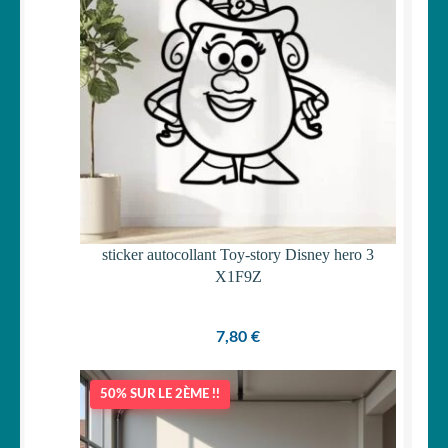
sticker autocollant Toy-story Disney hero 3
X1F9Z
7,80
€
50% SUR LE 2ÈME !!