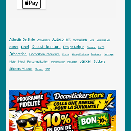
Autocollant
Adhésifs De Style
Autocollants
Anniversaire
Bike
Camping-Car
Decostickerstore
Decal
Design Unique
Déco
CHANEL
Douceur
Décoration
Décoration Intérieure
Intérieur
Lettrage
France
Harley Davidson
Sticker
Stickers
Mural
Personnalisation
Moto
Personnaliser
Polyester
Stickers Muraux
Vélo
Versace