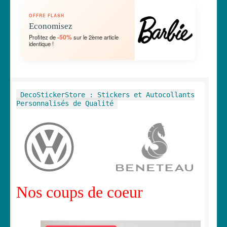
OUVRIR
🛞 Véhicules
OFFRE FLASH
LE
Economisez
MENU
OUVRIR
🐾 Stickers Animaux
-50%
Profitez de
sur le 2ème article
ENFANT
identique !
LE
MENU
OUVRIR
🏡 Stickers décoration maison
ENFANT
LE
MENU
OUVRIR
Lettrage et kits
DecoStickerStore : Stickers et Autocollants
ENFANT
LE
Personnalisés de Qualité
MENU
OUVRIR
🖨 3D et divers
ENFANT
LE
MENU
OUVRIR
🐣 Décoration chambre Enfants
ENFANT
LE
MENU
Générateur de sticker
ENFANT
Nos coups de coeur
☕ Mugs
Fait au Japon 🇯🇵