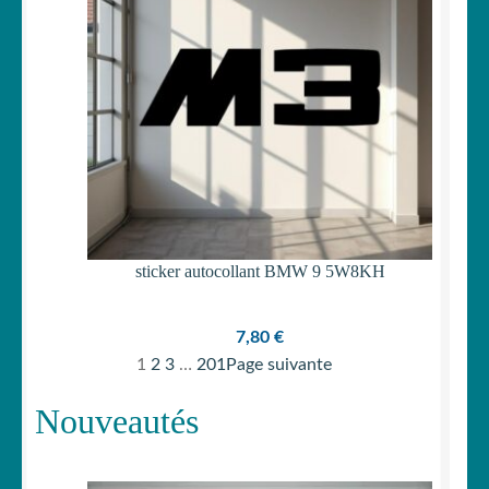
sticker autocollant BMW 9 5W8KH
7,80
€
1
2
3
…
201
Page suivante
Nouveautés