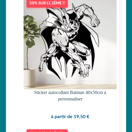
50% SUR LE 2ÈME !!
OUVRIR
Votre espace
LE
MENU
ENFANT
Sticker autocollant Batman 40x50cm a
personnaliser
à partir de
19,50
€