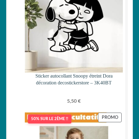
Sticker autocollant Snoopy étreint Dora
décoration decostickerstore – 3K40BT
5,50
€
PRODUIT
PROMO
50% SUR LE 2ÈME !!
EN
PROMOTI