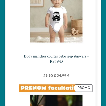
Body manches courtes bébé jeep starwars –
RS7WD
Le
Le
29,90
€
24,99
€
prix
prix
initial
actuel
PRODUIT
PROMO
était :
est :
EN
PROMOTI
29,90 €.
24,99 €.