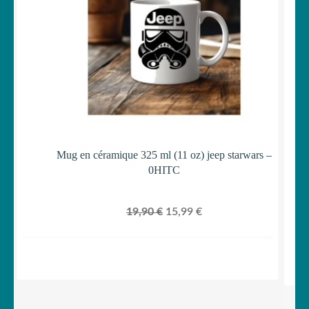
Mug en céramique 325 ml (11 oz) jeep starwars –
0HITC
Le
Le
19,90
€
15,99
€
prix
prix
initial
actuel
était :
est :
19,90 €.
15,99 €.