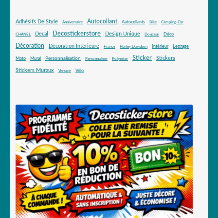
Autocollant
Adhésifs De Style
Autocollants
Anniversaire
Bike
Camping-Car
Decostickerstore
Decal
Design Unique
Déco
CHANEL
Douceur
Décoration
Décoration Intérieure
Intérieur
Lettrage
France
Harley Davidson
Sticker
Stickers
Mural
Personnalisation
Moto
Personnaliser
Polyester
Stickers Muraux
Vélo
Versace