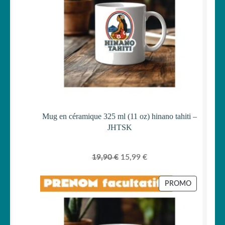
Mug en céramique 325 ml (11 oz) hinano tahiti –
JHTSK
Le
Le
19,90
€
15,99
€
prix
prix
initial
actuel
PRODUIT
PROMO
était :
est :
EN
PROMOTI
19,90 €.
15,99 €.