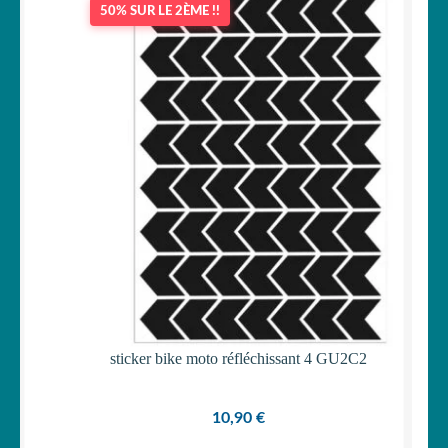
50% SUR LE 2ÈME !!
OUVRIR
Votre espace
LE
MENU
ENFANT
sticker bike moto réfléchissant 4 GU2C2
10,90
€