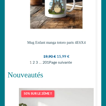
Mug Enfant manga totoro paris 4E6X4
Le
Le
19,90
€
15,99
€
prix
prix
1
2
3
…
201
Page suivante
initial
actuel
Nouveautés
était :
est :
19,90 €.
15,99 €.
50% SUR LE 2ÈME !!