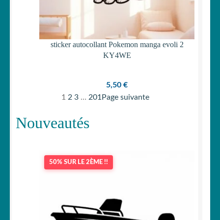
sticker autocollant Pokemon manga evoli 2
KY4WE
5,50
€
1
2
3
…
201
Page suivante
Nouveautés
50% SUR LE 2ÈME !!