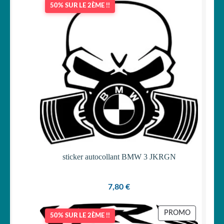
50% SUR LE 2ÈME !!
OUVRIR
Votre espace
LE
MENU
ENFANT
sticker autocollant BMW 3 JKRGN
7,80
€
PRODUIT
PROMO
50% SUR LE 2ÈME !!
EN