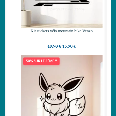
Kit stickers vélo mountain bike Venzo
Le
Le
19,90
€
15,90
€
prix
prix
initial
actuel
50% SUR LE 2ÈME !!
était :
est :
19,90 €.
15,90 €.