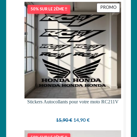
PRODUIT
PROMO
50% SUR LE 2ÈME !!
EN
PROMOTI
Stickers Autocollants pour votre moto RC211V
Le
Le
15,90
€
14,90
€
prix
prix
initial
actuel