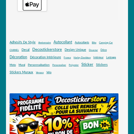
Autocollant
Adhésifs De Style
Autocollants
Anniversaire
Bike
Camping-Car
Decostickerstore
Decal
Design Unique
Déco
CHANEL
Douceur
Décoration
Décoration Intérieure
Intérieur
Lettrage
France
Harley Davidson
Sticker
Stickers
Mural
Personnalisation
Moto
Personnaliser
Polyester
Stickers Muraux
Vélo
Versace