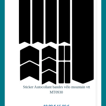
Votre espace
PROMOTI
LE
MENU
ENFANT
Sticker Autocollant bandes vélo mountain vtt
MT0930