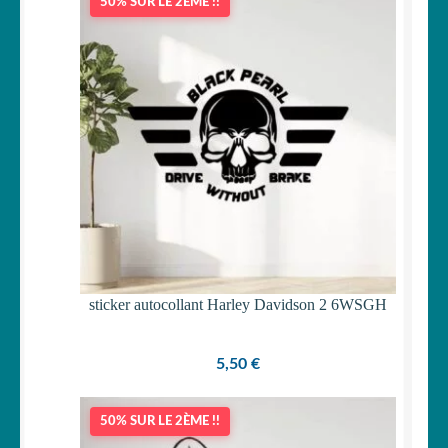
50% SUR LE 2ÈME !!
était :
est :
15,90 €.
14,90 €.
sticker autocollant Harley Davidson 2 6WSGH
5,50
€
50% SUR LE 2ÈME !!