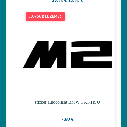
Le
Le
19,90
€
15,90
€
prix
prix
initial
actuel
50% SUR LE 2ÈME !!
était :
est :
19,90 €.
15,90 €.
sticker autocollant BMW 1 AKHSU
7,80
€