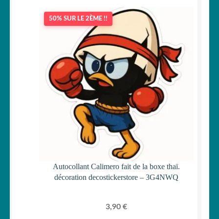
50% SUR LE 2ÈME !!
Autocollant Calimero fait de la boxe thaï.
décoration decostickerstore – 3G4NWQ
3,90
€