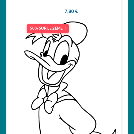
7,80
€
50% SUR LE 2ÈME !!