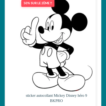
initial
actuel
50% SUR LE 2ÈME !!
était :
est :
19,90 €.
15,90 €.
sticker autocollant Mickey Disney héro 9
BKPRO