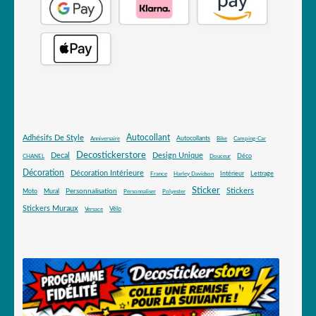
Autocollant
Adhésifs De Style
Autocollants
Anniversaire
Bike
Camping-Car
Decostickerstore
Decal
Design Unique
Déco
CHANEL
Douceur
Décoration
Décoration Intérieure
Intérieur
Lettrage
France
Harley Davidson
Sticker
Stickers
Mural
Personnalisation
Moto
Personnaliser
Polyester
Stickers Muraux
Vélo
Versace