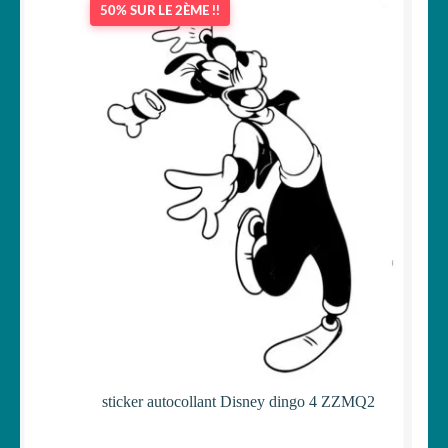
50% SUR LE 2ÈME !!
OUVRIR
Votre espace
LE
MENU
ENFANT
sticker autocollant Disney dingo 4 ZZMQ2