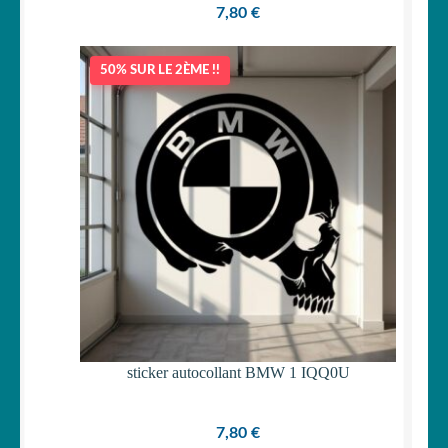
7,80
€
50% SUR LE 2ÈME !!
sticker autocollant BMW 1 IQQ0U
7,80
€