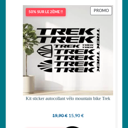
PRODUIT
PROMO
50% SUR LE 2ÈME !!
EN
PROMOTI
Kit sticker autocollant vélo mountain bike Trek
Le
Le
19,90
€
15,90
€
prix
prix