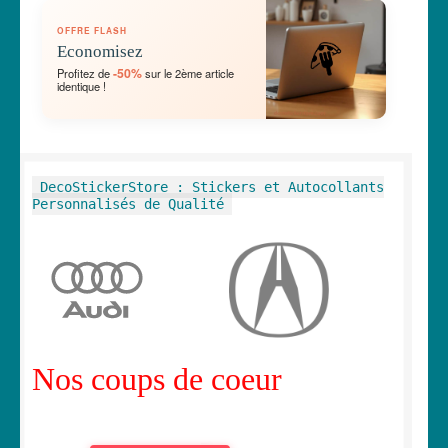
OUVRIR
🛞 Véhicules
OFFRE FLASH
LE
Economisez
MENU
OUVRIR
🐾 Stickers Animaux
-50%
Profitez de
sur le 2ème article
ENFANT
identique !
LE
MENU
OUVRIR
🏡 Stickers décoration maison
ENFANT
LE
MENU
OUVRIR
Lettrage et kits
DecoStickerStore : Stickers et Autocollants
ENFANT
LE
Personnalisés de Qualité
MENU
OUVRIR
🖨 3D et divers
ENFANT
LE
MENU
OUVRIR
🐣 Décoration chambre Enfants
ENFANT
LE
MENU
Générateur de sticker
ENFANT
Nos coups de coeur
☕ Mugs
Fait au Japon 🇯🇵