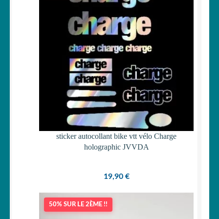
sticker autocollant bike vtt vélo Charge
holographic JVVDA
19,90
€
50% SUR LE 2ÈME !!