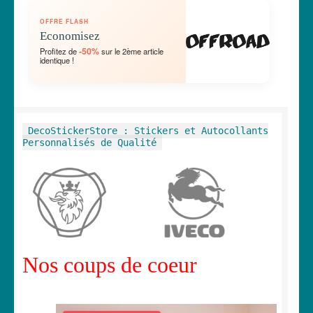
OUVRIR
🛞 Véhicules
OFFRE FLASH
LE
Economisez
MENU
OUVRIR
🐾 Stickers Animaux
-50%
Profitez de
sur le 2ème article
ENFANT
identique !
LE
MENU
OUVRIR
🏡 Stickers décoration maison
ENFANT
LE
MENU
OUVRIR
Lettrage et kits
DecoStickerStore : Stickers et Autocollants
ENFANT
LE
Personnalisés de Qualité
MENU
OUVRIR
🖨 3D et divers
ENFANT
LE
MENU
OUVRIR
🐣 Décoration chambre Enfants
ENFANT
LE
MENU
Générateur de sticker
ENFANT
Nos coups de coeur
☕ Mugs
Fait au Japon 🇯🇵