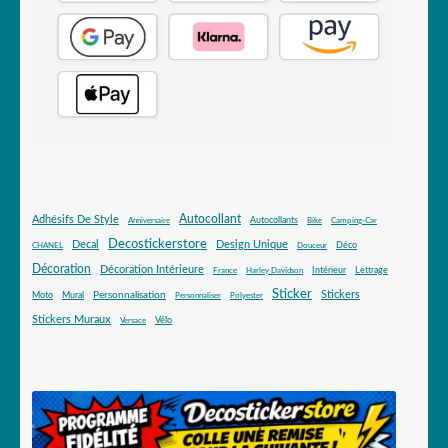
Autocollant
Adhésifs De Style
Autocollants
Anniversaire
Bike
Camping-Car
Decostickerstore
Decal
Design Unique
Déco
CHANEL
Douceur
Décoration
Décoration Intérieure
Intérieur
Lettrage
France
Harley Davidson
Sticker
Stickers
Mural
Personnalisation
Moto
Personnaliser
Polyester
Stickers Muraux
Vélo
Versace