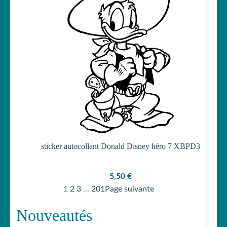
sticker autocollant Donald Disney héro 7 XBPD3
5,50
€
1
2
3
…
201
Page suivante
Nouveautés