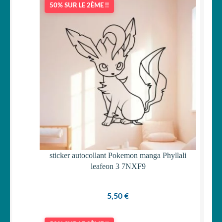
50% SUR LE 2ÈME !!
OUVRIR
Votre espace
LE
MENU
ENFANT
sticker autocollant Pokemon manga Phyllali
leafeon 3 7NXF9
5,50
€