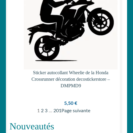
Sticker autocollant Wheelie de la Honda
Crossrunner décoration decostickerstore –
DMPMD9
5,50
€
1
2
3
…
201
Page suivante
Nouveautés