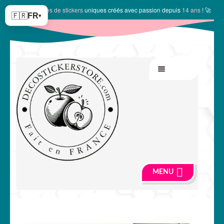
✨
10150 modèles de stickers
uniques créés avec passion depuis
14 ans
! 🚀
🇫🇷
FR
▾
Aller
Aller
MENU
à
au
la
contenu
navigation
MENU
🍏 Boutique