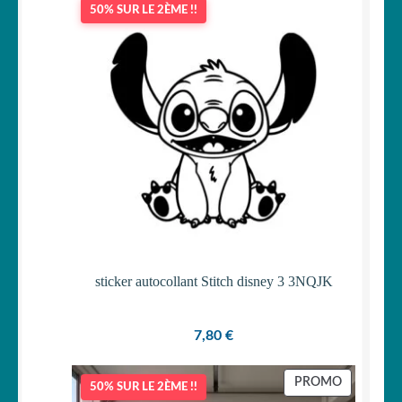
50% SUR LE 2ÈME !!
OUVRIR
Votre espace
LE
MENU
ENFANT
sticker autocollant Stitch disney 3 3NQJK
7,80
€
PRODUIT
PROMO
50% SUR LE 2ÈME !!
EN