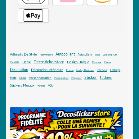
Autocollant
Adhésifs De Style
Autocollants
Anniversaire
Bike
Camping-Car
Decostickerstore
Decal
Design Unique
Déco
CHANEL
Douceur
Décoration
Décoration Intérieure
Intérieur
Lettrage
France
Harley Davidson
Sticker
Stickers
Mural
Personnalisation
Moto
Personnaliser
Polyester
Stickers Muraux
Vélo
Versace