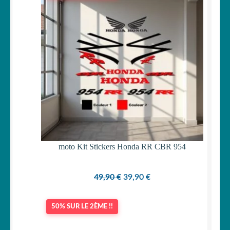
PROMOTI
moto Kit Stickers Honda RR CBR 954
Le
Le
49,90
€
39,90
€
prix
prix
initial
actuel
50% SUR LE 2ÈME !!
était :
est :
49,90 €.
39,90 €.