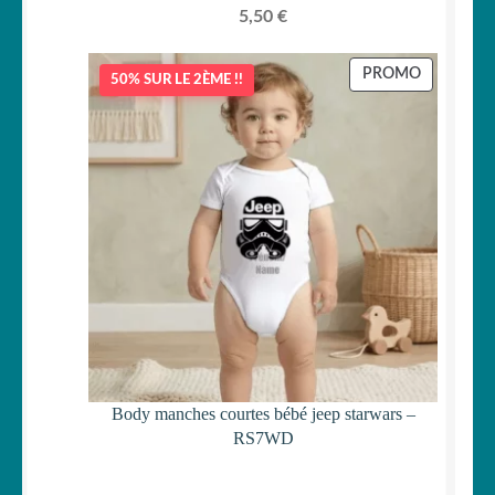
5,50
€
PRODUIT
PROMO
50% SUR LE 2ÈME !!
EN
PROMOTI
Body manches courtes bébé jeep starwars –
RS7WD