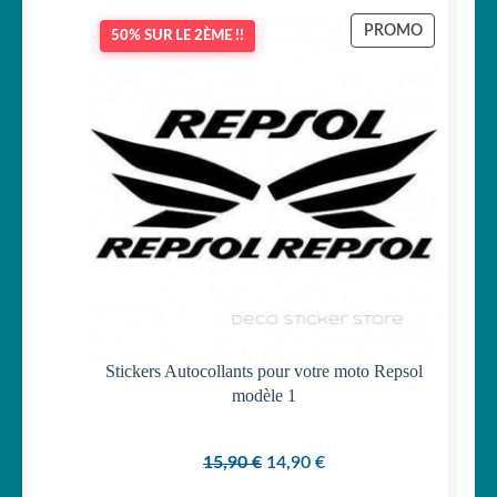
PRODUIT
PROMO
50% SUR LE 2ÈME !!
EN
PROMOTI
Stickers Autocollants pour votre moto Repsol
modèle 1
Le
Le
15,90
€
14,90
€
prix
prix