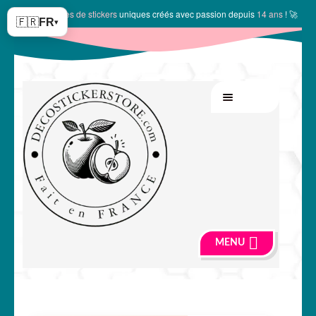
✨
10144 modèles de stickers
uniques créés avec passion depuis
14 ans
! 🚀
🇫🇷
FR
▾
Aller
Aller
MENU
à
au
la
contenu
navigation
MENU
🍏 Boutique