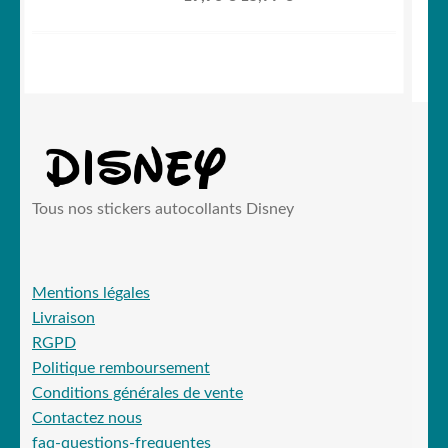
prix
prix
initial
actuel
était :
est :
19,90 €.
15,99 €.
Tous nos stickers autocollants Disney
Mentions légales
Livraison
RGPD
Politique remboursement
Conditions générales de vente
Contactez nous
faq-questions-frequentes