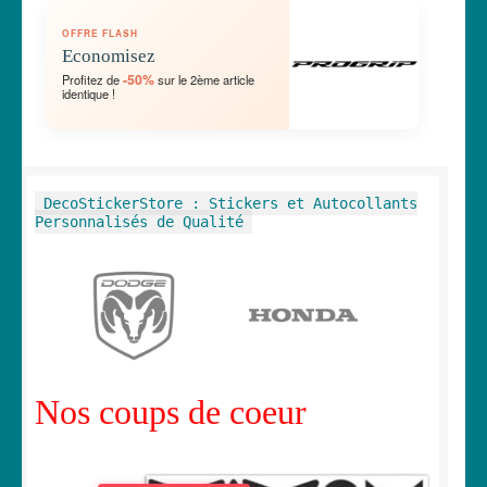
OUVRIR
🛞 Véhicules
OFFRE FLASH
LE
Economisez
MENU
OUVRIR
🐾 Stickers Animaux
-50%
Profitez de
sur le 2ème article
ENFANT
identique !
LE
MENU
OUVRIR
🏡 Stickers décoration maison
ENFANT
LE
MENU
OUVRIR
Lettrage et kits
DecoStickerStore : Stickers et Autocollants
ENFANT
LE
Personnalisés de Qualité
MENU
OUVRIR
🖨 3D et divers
ENFANT
LE
MENU
OUVRIR
🐣 Décoration chambre Enfants
ENFANT
LE
MENU
Générateur de sticker
ENFANT
Nos coups de coeur
☕ Mugs
Fait au Japon 🇯🇵