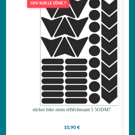
50% SUR LE 2ÈME !!
OUVRIR
Votre espace
LE
MENU
ENFANT
sticker bike moto réfléchissant 5 5ODM7
10,90
€