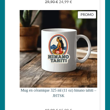
Le
Le
29,90
€
24,99
€
prix
prix
initial
actuel
PRODUIT
PROMO
était :
est :
EN
PROMOTI
29,90 €.
24,99 €.
Mug en céramique 325 ml (11 oz) hinano tahiti –
JHTSK