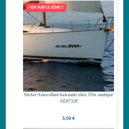
initial
actuel
50% SUR LE 2ÈME !!
était :
est :
15,90 €.
14,90 €.
Sticker Autocollant kawasaki ultra 310x nautique
AE87328
5,50
€