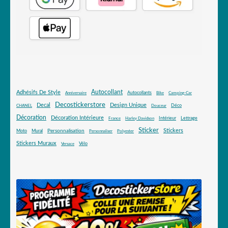
Autocollant
Adhésifs De Style
Autocollants
Anniversaire
Bike
Camping-Car
Decostickerstore
Decal
Design Unique
Déco
CHANEL
Douceur
Décoration
Décoration Intérieure
Intérieur
Lettrage
France
Harley Davidson
Sticker
Stickers
Mural
Personnalisation
Moto
Personnaliser
Polyester
Stickers Muraux
Vélo
Versace