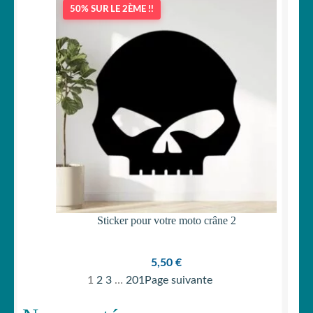
50% SUR LE 2ÈME !!
Sticker pour votre moto crâne 2
5,50
€
1
2
3
…
201
Page suivante