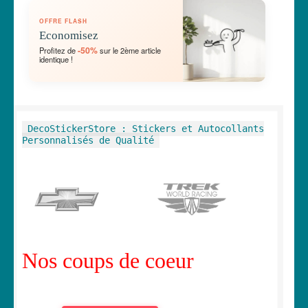
OUVRIR
🛞 Véhicules
OFFRE FLASH
LE
Economisez
MENU
OUVRIR
🐾 Stickers Animaux
-50%
Profitez de
sur le 2ème article
ENFANT
identique !
LE
MENU
OUVRIR
🏡 Stickers décoration maison
ENFANT
LE
MENU
OUVRIR
Lettrage et kits
DecoStickerStore : Stickers et Autocollants
ENFANT
LE
Personnalisés de Qualité
MENU
OUVRIR
🖨 3D et divers
ENFANT
LE
MENU
OUVRIR
🐣 Décoration chambre Enfants
ENFANT
LE
MENU
Générateur de sticker
ENFANT
Nos coups de coeur
☕ Mugs
Fait au Japon 🇯🇵