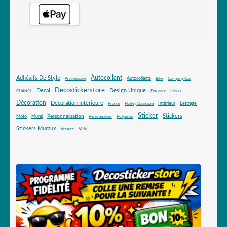
Autocollant
Adhésifs De Style
Autocollants
Anniversaire
Bike
Camping-Car
Decostickerstore
Decal
Design Unique
Déco
CHANEL
Douceur
Décoration
Décoration Intérieure
Intérieur
Lettrage
France
Harley Davidson
Sticker
Stickers
Mural
Personnalisation
Moto
Personnaliser
Polyester
Stickers Muraux
Vélo
Versace