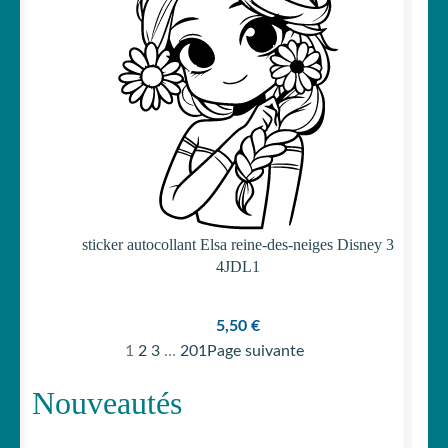
sticker autocollant Elsa reine-des-neiges Disney 3
4JDL1
5,50
€
1
2
3
…
201
Page suivante
Nouveautés