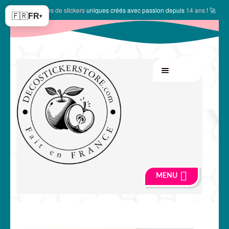
✨
10150 modèles de stickers
uniques créés avec passion depuis
14 ans
! 🚀
🇫🇷
FR
▾
Aller
Aller
MENU
à
au
la
contenu
navigation
MENU
🍏 Boutique