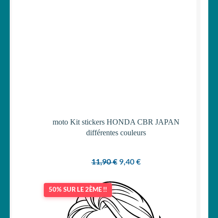
moto Kit stickers HONDA CBR JAPAN
différentes couleurs
Le
Le
11,90
€
9,40
€
prix
prix
initial
actuel
50% SUR LE 2ÈME !!
était :
est :
11,90 €.
9,40 €.