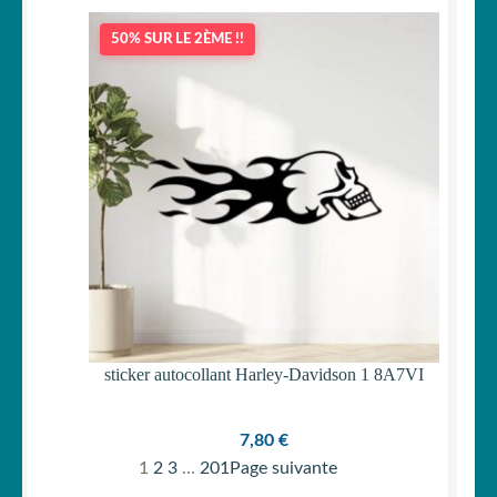
50% SUR LE 2ÈME !!
sticker autocollant Harley-Davidson 1 8A7VI
7,80
€
1
2
3
…
201
Page suivante