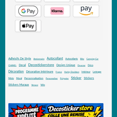
Autocollant
Adhésifs De Style
Autocollants
Anniversaire
Bike
Camping-Car
Decostickerstore
Decal
Design Unique
Déco
CHANEL
Douceur
Décoration
Décoration Intérieure
Intérieur
Lettrage
France
Harley Davidson
Sticker
Stickers
Mural
Personnalisation
Moto
Personnaliser
Polyester
Stickers Muraux
Vélo
Versace