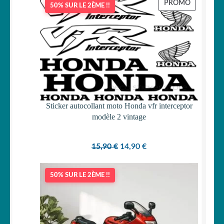
PRODUIT
PROMO
50% SUR LE 2ÈME !!
EN
OUVRIR
Votre espace
PROMOTI
LE
MENU
ENFANT
Sticker autocollant moto Honda vfr interceptor
modèle 2 vintage
Le
Le
15,90
€
14,90
€
prix
prix
initial
actuel
50% SUR LE 2ÈME !!
était :
est :
15,90 €.
14,90 €.