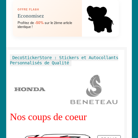
OUVRIR
🛞 Véhicules
OFFRE FLASH
LE
Economisez
MENU
OUVRIR
🐾 Stickers Animaux
-50%
Profitez de
sur le 2ème article
ENFANT
identique !
LE
MENU
OUVRIR
🏡 Stickers décoration maison
ENFANT
LE
MENU
OUVRIR
Lettrage et kits
DecoStickerStore : Stickers et Autocollants
ENFANT
LE
Personnalisés de Qualité
MENU
OUVRIR
🖨 3D et divers
ENFANT
LE
MENU
OUVRIR
🐣 Décoration chambre Enfants
ENFANT
LE
MENU
Générateur de sticker
ENFANT
Nos coups de coeur
☕ Mugs
Fait au Japon 🇯🇵