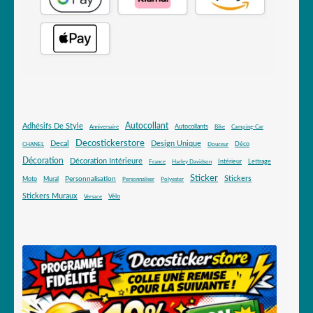
Autocollant
Adhésifs De Style
Autocollants
Anniversaire
Bike
Camping-Car
Decostickerstore
Decal
Design Unique
Déco
CHANEL
Douceur
Décoration
Décoration Intérieure
Intérieur
Lettrage
France
Harley Davidson
Sticker
Stickers
Mural
Personnalisation
Moto
Personnaliser
Polyester
Stickers Muraux
Vélo
Versace