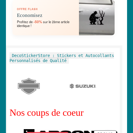
OUVRIR
🛞 Véhicules
OFFRE FLASH
LE
Economisez
MENU
OUVRIR
🐾 Stickers Animaux
-50%
Profitez de
sur le 2ème article
ENFANT
identique !
LE
MENU
OUVRIR
🏡 Stickers décoration maison
ENFANT
LE
MENU
OUVRIR
Lettrage et kits
DecoStickerStore : Stickers et Autocollants
ENFANT
LE
Personnalisés de Qualité
MENU
OUVRIR
🖨 3D et divers
ENFANT
LE
MENU
OUVRIR
🐣 Décoration chambre Enfants
ENFANT
LE
MENU
Générateur de sticker
ENFANT
Nos coups de coeur
☕ Mugs
Fait au Japon 🇯🇵