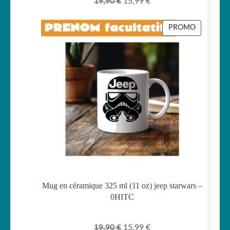
Le
Le
19,90
€
15,99
€
prix
prix
initial
actuel
PRODUIT
PROMO
était :
est :
EN
PROMOTI
19,90 €.
15,99 €.
Mug en céramique 325 ml (11 oz) jeep starwars –
0HITC
Le
Le
19,90
€
15,99
€