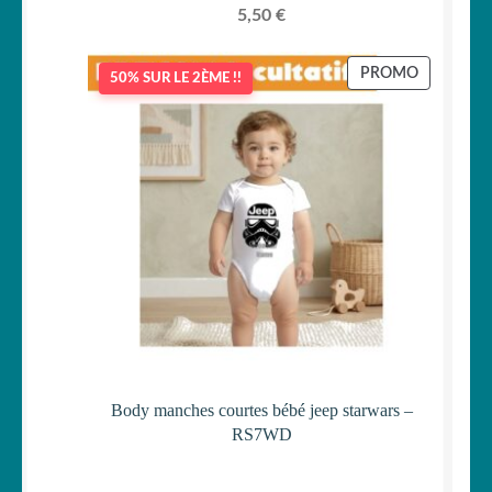
5,50
€
PRODUIT
PROMO
50% SUR LE 2ÈME !!
EN
PROMOTI
Body manches courtes bébé jeep starwars –
RS7WD