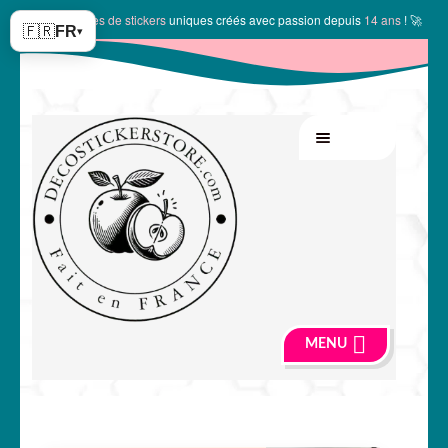
✨
10144 modèles de stickers
uniques créés avec passion depuis
14 ans
! 🚀
🇫🇷
FR
▾
Aller
Aller
MENU
à
au
la
contenu
navigation
MENU
🍏 Boutique