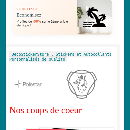
OUVRIR
🛞 Véhicules
OFFRE FLASH
LE
Economisez
MENU
OUVRIR
🐾 Stickers Animaux
-50%
Profitez de
sur le 2ème article
ENFANT
identique !
LE
MENU
OUVRIR
🏡 Stickers décoration maison
ENFANT
LE
MENU
OUVRIR
Lettrage et kits
DecoStickerStore : Stickers et Autocollants
ENFANT
LE
Personnalisés de Qualité
MENU
OUVRIR
🖨 3D et divers
ENFANT
LE
MENU
OUVRIR
🐣 Décoration chambre Enfants
ENFANT
LE
MENU
Générateur de sticker
ENFANT
Nos coups de coeur
☕ Mugs
Fait au Japon 🇯🇵