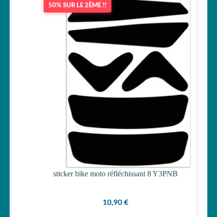
50% SUR LE 2ÈME !!
OUVRIR
Votre espace
LE
MENU
ENFANT
sticker bike moto réfléchissant 8 Y3PNB
10,90
€