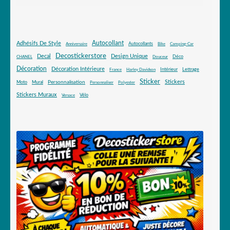
Autocollant
Adhésifs De Style
Autocollants
Anniversaire
Bike
Camping-Car
Decostickerstore
Decal
Design Unique
Déco
CHANEL
Douceur
Décoration
Décoration Intérieure
Intérieur
Lettrage
France
Harley Davidson
Sticker
Stickers
Mural
Personnalisation
Moto
Personnaliser
Polyester
Stickers Muraux
Vélo
Versace