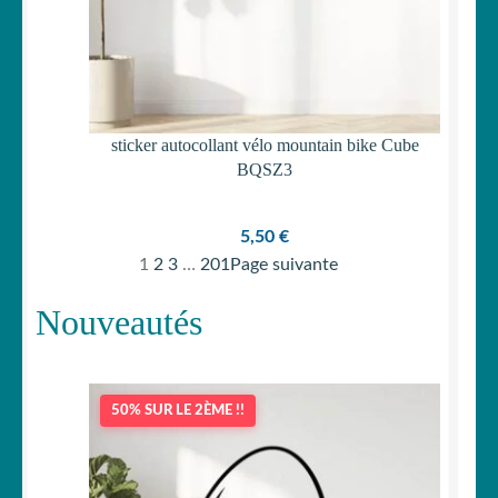
sticker autocollant vélo mountain bike Cube
BQSZ3
5,50
€
1
2
3
…
201
Page suivante
Nouveautés
50% SUR LE 2ÈME !!