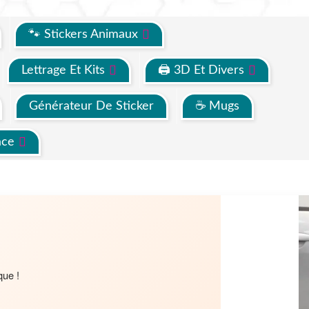
🐾 Stickers Animaux
Lettrage Et Kits
🖨 3D Et Divers
Générateur De Sticker
☕ Mugs
ace
que !