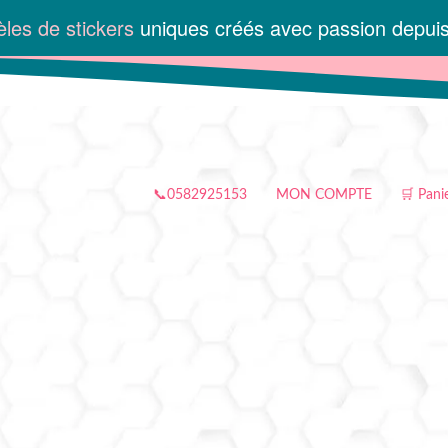
les de stickers
uniques créés avec passion depui
📞0582925153
MON COMPTE
🛒 Pani