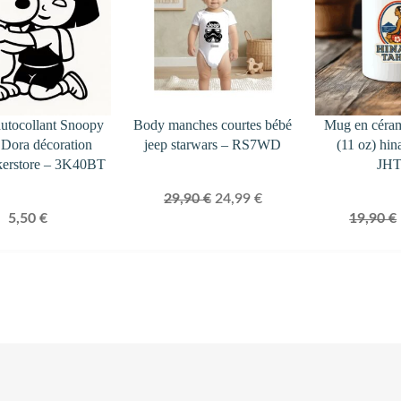
PROMOTION
autocollant Snoopy
Body manches courtes bébé
Mug en céra
t Dora décoration
jeep starwars – RS7WD
(11 oz) hin
kerstore – 3K40BT
JH
Le
Le
29,90
€
24,99
€
5,50
€
19,90
€
prix
prix
initial
actuel
était :
est :
29,90 €.
24,99 €.