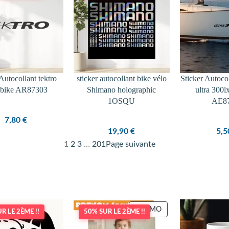
Autocollant tektro
sticker autocollant bike vélo
Sticker Autoco
 bike AR87303
Shimano holographic
ultra 300l
1OSQU
AE8
7,80
€
19,90
€
5,
1
2
3
…
201
Page suivante
PRODUIT
PROMO
R LE 2ÈME !!
50% SUR LE 2ÈME !!
EN