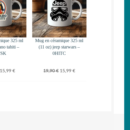
PROMOTION
PROMOTION
mique 325 ml
Mug en céramique 325 ml
ano tahiti –
(11 oz) jeep starwars –
TSK
0HITC
Le
Le
Le
Le
15,99
€
19,90
€
15,99
€
prix
prix
prix
prix
initial
actuel
initial
actuel
était :
est :
était :
est :
19,90 €.
15,99 €.
19,90 €.
15,99 €.