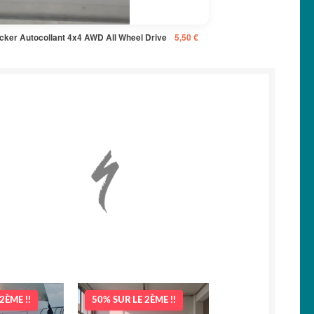
icker Autocollant 4x4 AWD All Wheel Drive
5,50
€
2ÈME !!
50% SUR LE 2ÈME !!