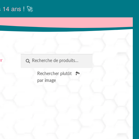
s
14 ans
! 🚀
Recherche
RECHERCHE
er
pour :
Rechercher plutôt
🏞️
par image