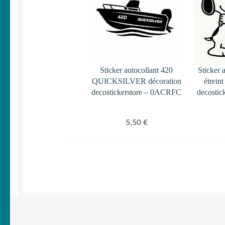
Sticker autocollant 420
Sticker 
QUICKSILVER décoration
étrein
decostickerstore – 0ACRFC
decostic
5,50
€