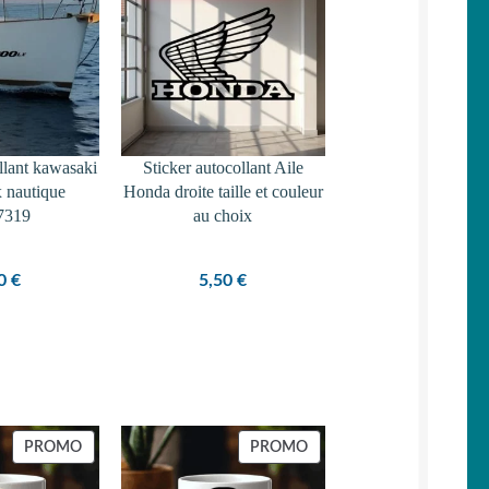
llant kawasaki
Sticker autocollant Aile
x nautique
Honda droite taille et couleur
7319
au choix
50
€
5,50
€
PRODUIT
PRODUIT
PROMO
PROMO
EN
EN