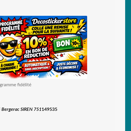
gramme fidélité
 Bergerac SIREN 751
149535