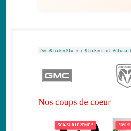
DecoStickerStore : Stickers et Autocol
Nos coups de coeur
50% SUR LE 2ÈME !!
50% SU