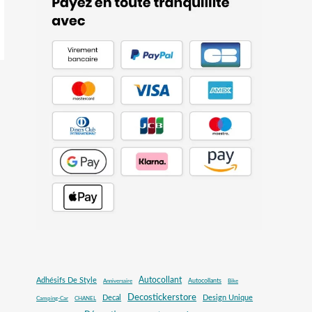
Autocollant
Adhésifs De Style
Autocollants
Anniversaire
Bike
Decostickerstore
Decal
Design Unique
Camping-Car
CHANEL