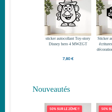
sticker autocollant Toy-story
Sticker 
Disney hero 4 MWZGT
écritur
décoratio
7,80
€
Nouveautés
50% SUR LE 2ÈME !!
50% SU