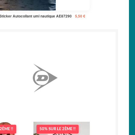
Sticker Autocollant umi nautique AE87290
5,50
€
2ÈME !!
50% SUR LE 2ÈME !!