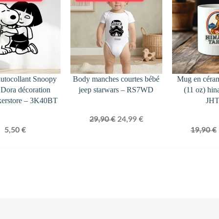
EN
PROMOTION
autocollant Snoopy
Body manches courtes bébé
Mug en céra
t Dora décoration
jeep starwars – RS7WD
(11 oz) hin
kerstore – 3K40BT
JH
Le
Le
29,90
€
24,99
€
5,50
€
19,90
€
prix
prix
initial
actuel
était :
est :
29,90 €.
24,99 €.