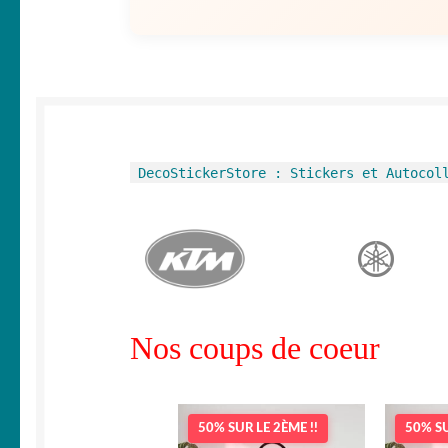
DecoStickerStore : Stickers et Autocol
Nos coups de coeur
50% SUR LE 2ÈME !!
50% SU