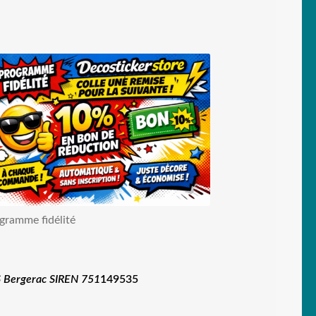
gramme fidélité
 Bergerac SIREN 751
149535