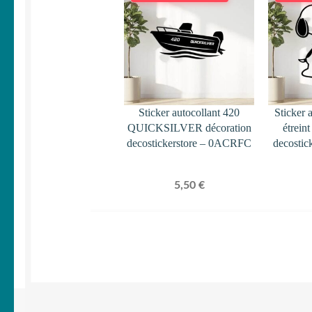
Sticker autocollant 420
Sticker 
QUICKSILVER décoration
étrein
decostickerstore – 0ACRFC
decostic
5,50
€