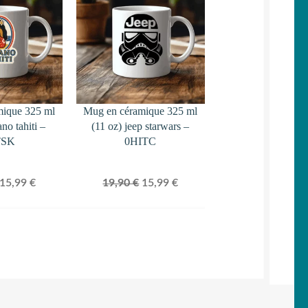
EN
EN
PROMOTION
PROMOTION
mique 325 ml
Mug en céramique 325 ml
ano tahiti –
(11 oz) jeep starwars –
TSK
0HITC
Le
Le
Le
Le
15,99
€
19,90
€
15,99
€
prix
prix
prix
prix
initial
actuel
initial
actuel
était :
est :
était :
est :
19,90 €.
15,99 €.
19,90 €.
15,99 €.