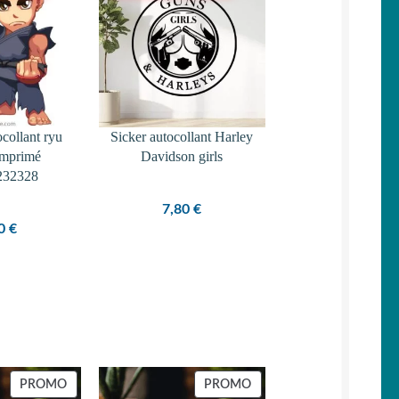
ocollant ryu
Sicker autocollant Harley
imprimé
Davidson girls
232328
7,80
€
90
€
PRODUIT
PRODUIT
PROMO
PROMO