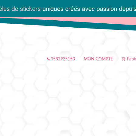
les de stickers
uniques créés avec passion depui
📞0582925153
MON COMPTE
🛒 Pani