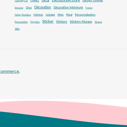
Decostickerstore
Decal
Design Unique
Camping-Car
CHANEL
Décoration
Décoration Intérieure
Déco
Douceur
France
Mural
Personnalisation
Intérieur
Lettrage
Moto
Harley Davidson
Sticker
Stickers
Stickers Muraux
Personnaliser
Polyester
Versace
Vélo
oCommerce
.