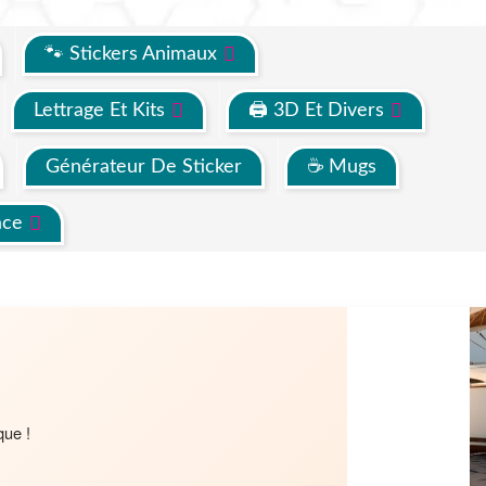
🐾 Stickers Animaux
Lettrage Et Kits
🖨 3D Et Divers
Générateur De Sticker
☕ Mugs
ace
que !