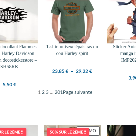
autocollant Flammes
T-shirt unisexe épais ras du
Sticker Aut
es Harley Davidson
cou Harley spirit
manga 
n decostickerstore –
IMP20
SH58RK
Plage
23,85
€
–
29,22
€
3,
de
5,50
€
prix :
1
2
3
…
201
Page suivante
23,85 €
à
29,22 €
PRODUIT
PROMO
R LE 2ÈME !!
50% SUR LE 2ÈME !!