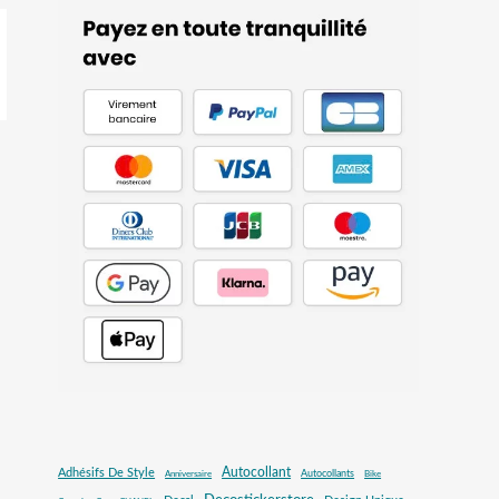
Autocollant
Adhésifs De Style
Autocollants
Anniversaire
Bike