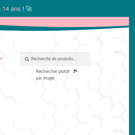
s
14 ans
! 🚀
Recherche
RECHERCHE
er
pour :
Rechercher plutôt
🏞️
par image