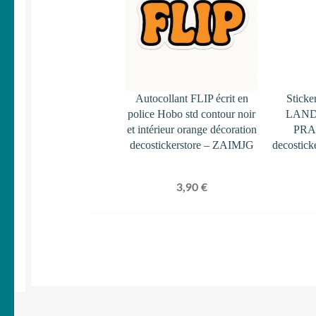
Autocollant FLIP écrit en
Sticke
police Hobo std contour noir
LAND
et intérieur orange décoration
PRAD
decostickerstore – ZAIMJG
decostic
3,90
€