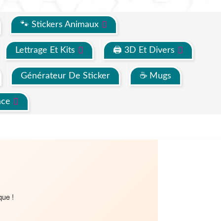
🐾 Stickers Animaux
Lettrage Et Kits
🖨 3D Et Divers
Générateur De Sticker
☕ Mugs
ace
que !