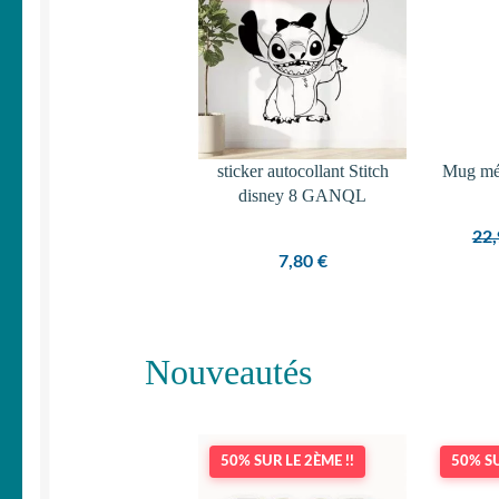
sticker autocollant Stitch
Mug mét
disney 8 GANQL
22
7,80
€
Nouveautés
50% SUR LE 2ÈME !!
50% SU