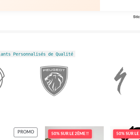
Sti
lants Personnalisés de Qualité
PRODUIT
PROMO
50% SUR LE 2ÈME !!
50% SUR LE 
EN