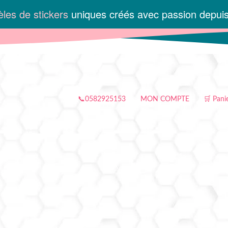
les de stickers
uniques créés avec passion depui
📞0582925153
MON COMPTE
🛒 Pani