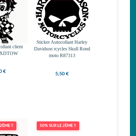
Sticker Autocollant Harley
ollant client
Davidson rcycles Skull Rond
 KXDTOW
moto R87313
80
€
5,50
€
2ÈME !!
50% SUR LE 2ÈME !!