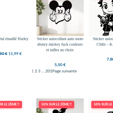
PROMOTION
al émaillé Harley
Sticker autocollant auto moto
Sticker autoc
disney mickey fuck couleurs
Chibi –
et tailles au choix
Le
Le
,90
€
15,99
€
7,
prix
prix
5,50
€
initial
actuel
1
2
3
…
201
Page suivante
était :
est :
22,90 €.
15,99 €.
R LE 2ÈME !!
50% SUR LE 2ÈME !!
50% SUR LE 