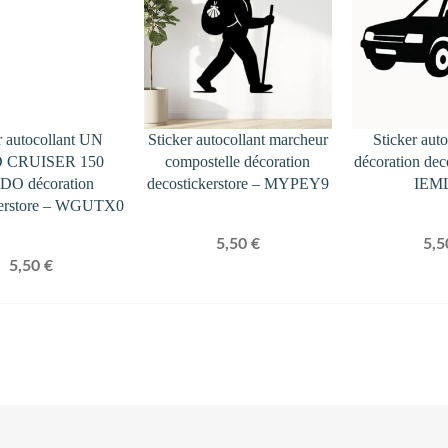
r autocollant UN
Sticker autocollant marcheur
Sticker aut
 CRUISER 150
compostelle décoration
décoration dec
O décoration
decostickerstore – MYPEY9
IEM
kerstore – WGUTX0
5,50
€
5,
5,50
€