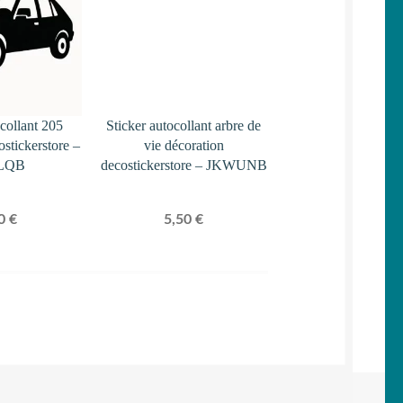
ocollant 205
Sticker autocollant arbre de
ostickerstore –
vie décoration
LQB
decostickerstore – JKWUNB
50
€
5,50
€