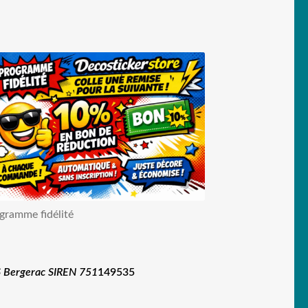
gramme fidélité
 Bergerac SIREN 751
149535