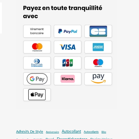
Autocollant
Adhésifs De Style
Autocollants
Anniversaire
Bike