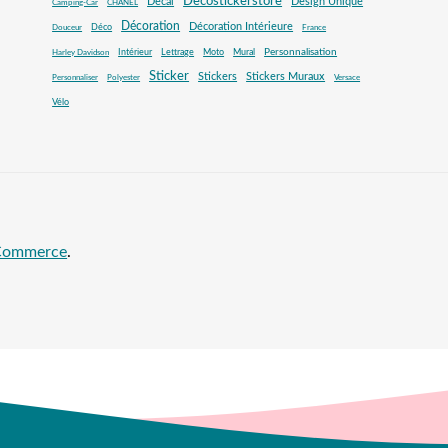
Decostickerstore
Decal
Design Unique
Camping-Car
CHANEL
Décoration
Décoration Intérieure
Déco
Douceur
France
Mural
Personnalisation
Intérieur
Lettrage
Moto
Harley Davidson
Sticker
Stickers
Stickers Muraux
Personnaliser
Polyester
Versace
Vélo
oCommerce
.