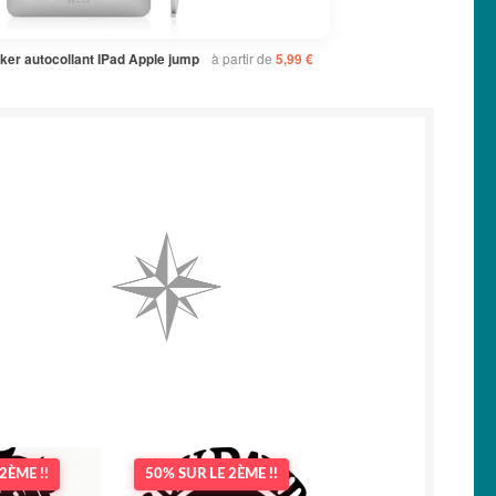
à partir de
cker autocollant IPad Apple jump
5,99
€
2ÈME !!
50% SUR LE 2ÈME !!