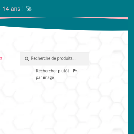
s
14 ans
! 🚀
Recherche
RECHERCHE
er
pour :
Rechercher plutôt
🏞️
par image