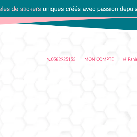
les de stickers
uniques créés avec passion depui
📞0582925153
MON COMPTE
🛒 Pani