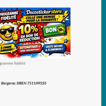
gramme fidélité
 Bergerac SIREN 751
149535