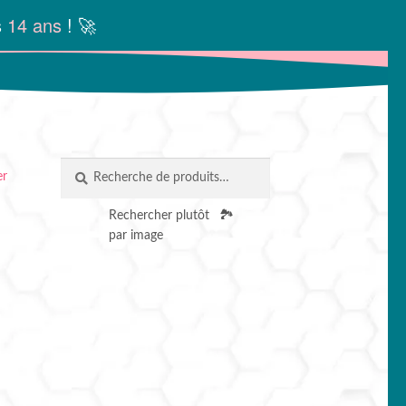
s
14 ans
! 🚀
Recherche
RECHERCHE
er
pour :
Rechercher plutôt
🏞️
par image