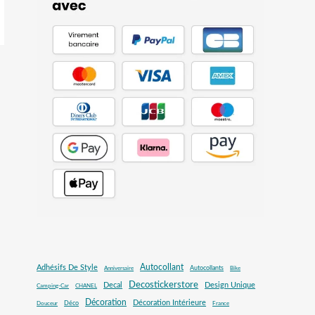
Autocollant
Adhésifs De Style
Autocollants
Anniversaire
Bike
Decostickerstore
Decal
Design Unique
Camping-Car
CHANEL
Décoration
Décoration Intérieure
Déco
Douceur
France