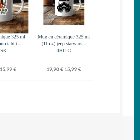
mique 325 ml
Mug en céramique 325 ml
ano tahiti –
(11 oz) jeep starwars –
TSK
0HITC
Le
Le
Le
Le
15,99
€
19,90
€
15,99
€
prix
prix
prix
prix
initial
actuel
initial
actuel
était :
est :
était :
est :
19,90 €.
15,99 €.
19,90 €.
15,99 €.