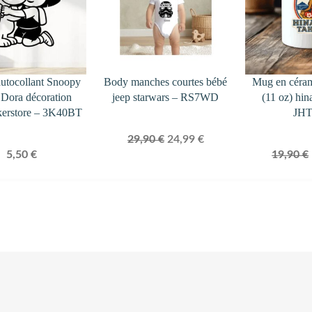
autocollant Snoopy
Body manches courtes bébé
Mug en céra
t Dora décoration
jeep starwars – RS7WD
(11 oz) hin
kerstore – 3K40BT
JH
Le
Le
29,90
€
24,99
€
5,50
€
19,90
€
prix
prix
initial
actuel
était :
est :
29,90 €.
24,99 €.