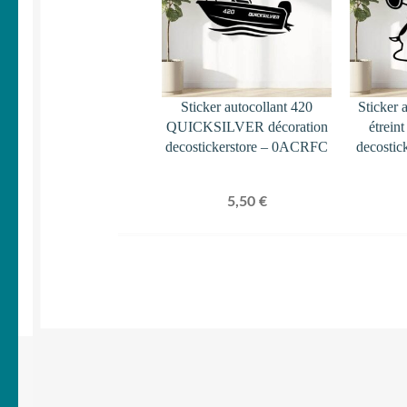
Sticker autocollant 420
Sticker 
QUICKSILVER décoration
étrein
decostickerstore – 0ACRFC
decostic
5,50
€