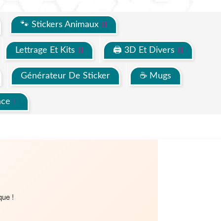
🐾 Stickers Animaux
Lettrage Et Kits
🖨 3D Et Divers
Générateur De Sticker
☕ Mugs
ace
que !