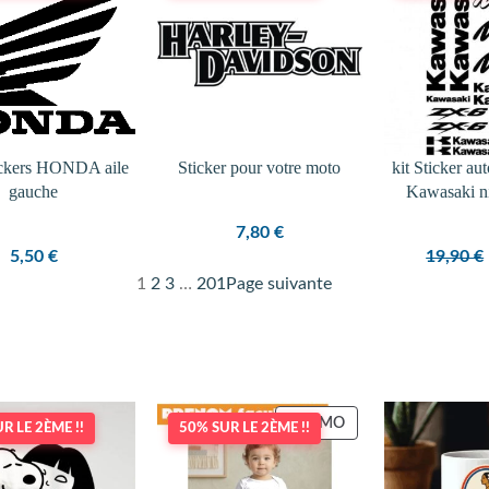
ickers HONDA aile
Sticker pour votre moto
kit Sticker au
gauche
Kawasaki n
7,80
€
5,50
€
19,90
€
1
2
3
…
201
Page suivante
PRODUIT
PROMO
R LE 2ÈME !!
50% SUR LE 2ÈME !!
EN
PROMOTION