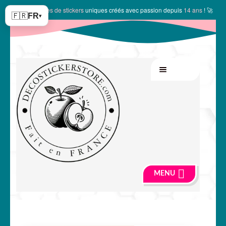
✨
10149 modèles de stickers
uniques créés avec passion depuis
14 ans
! 🚀
🇫🇷
FR
▾
Aller
Aller
MENU
à
au
la
contenu
navigation
MENU
🍏 Boutique