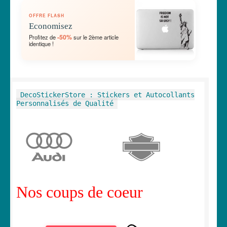
OUVRIR
🛞 Véhicules
OFFRE FLASH
LE
Economisez
MENU
OUVRIR
🐾 Stickers Animaux
-50%
Profitez de
sur le 2ème article
ENFANT
identique !
LE
MENU
OUVRIR
🏡 Stickers décoration maison
ENFANT
LE
MENU
OUVRIR
Lettrage et kits
DecoStickerStore : Stickers et Autocollants
ENFANT
LE
Personnalisés de Qualité
MENU
OUVRIR
🖨 3D et divers
ENFANT
LE
MENU
OUVRIR
🐣 Décoration chambre Enfants
ENFANT
LE
MENU
Générateur de sticker
ENFANT
Nos coups de coeur
☕ Mugs
Fait au Japon 🇯🇵