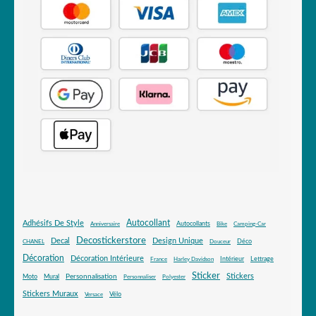
Autocollant
Adhésifs De Style
Autocollants
Anniversaire
Bike
Camping-Car
Decostickerstore
Decal
Design Unique
Déco
CHANEL
Douceur
Décoration
Décoration Intérieure
Intérieur
Lettrage
France
Harley Davidson
Sticker
Stickers
Mural
Personnalisation
Moto
Personnaliser
Polyester
Stickers Muraux
Vélo
Versace