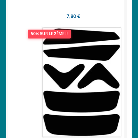
7,80
€
50% SUR LE 2ÈME !!