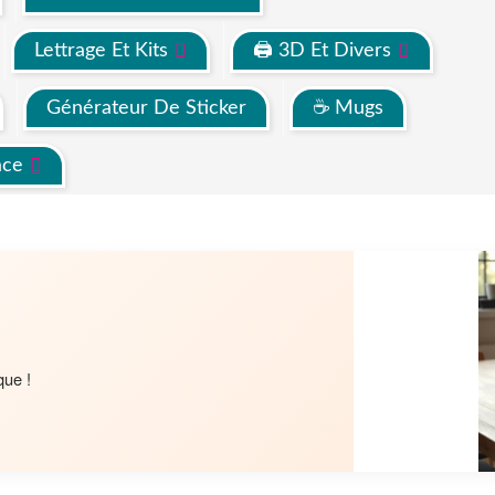
Lettrage Et Kits
🖨 3D Et Divers
Générateur De Sticker
☕ Mugs
ace
que !