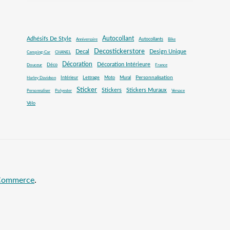
Autocollant
Adhésifs De Style
Autocollants
Anniversaire
Bike
Decostickerstore
Decal
Design Unique
Camping-Car
CHANEL
Décoration
Décoration Intérieure
Déco
Douceur
France
Mural
Personnalisation
Intérieur
Lettrage
Moto
Harley Davidson
Sticker
Stickers
Stickers Muraux
Personnaliser
Polyester
Versace
Vélo
oCommerce
.