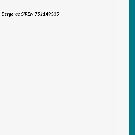
 Bergerac SIREN 751
149535