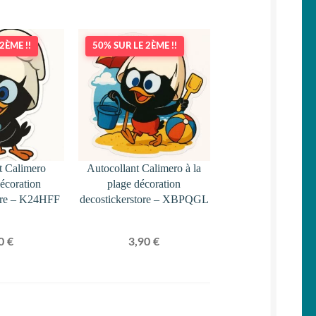
2ÈME !!
50% SUR LE 2ÈME !!
t Calimero
Autocollant Calimero à la
décoration
plage décoration
tore – K24HFF
decostickerstore – XBPQGL
90
€
3,90
€