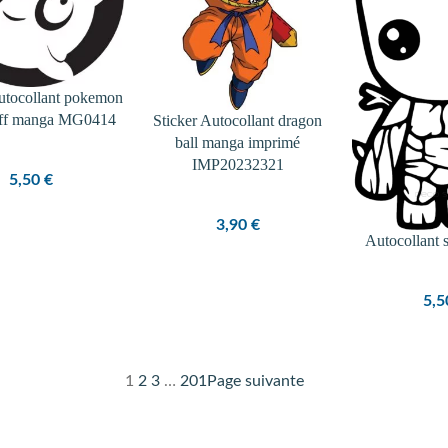
Autocollant pokemon
uff manga MG0414
Sticker Autocollant dragon
ball manga imprimé
IMP20232321
5,50
€
3,90
€
Autocollant 
5,
1
2
3
…
201
Page suivante