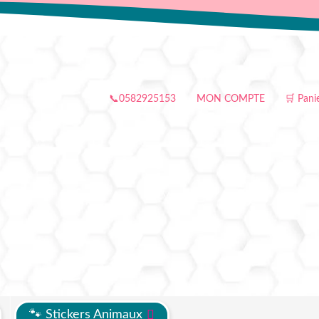
📞0582925153
MON COMPTE
🛒 Pani
🐾 Stickers Animaux