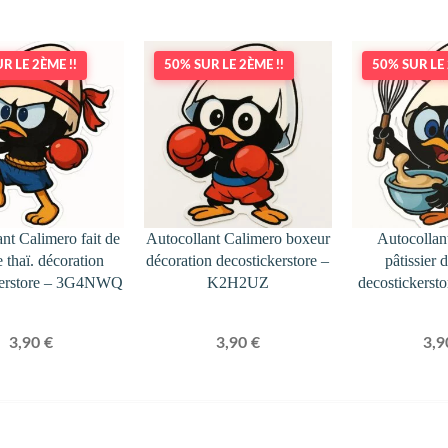
R LE 2ÈME !!
50% SUR LE 2ÈME !!
50% SUR LE 
nt Calimero fait de
Autocollant Calimero boxeur
Autocollan
e thaï. décoration
décoration decostickerstore –
pâtissier 
kerstore – 3G4NWQ
K2H2UZ
decostickers
3,90
€
3,90
€
3,