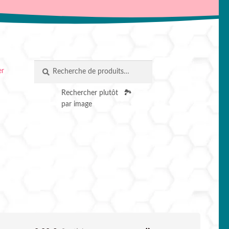
Recherche
RECHERCHE
er
pour :
Rechercher plutôt
🏞️
par image