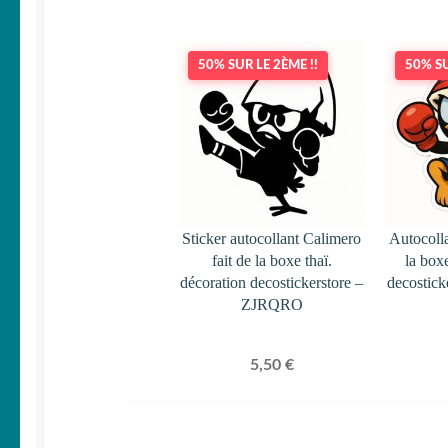
50% SUR LE 2ÈME !!
50% SU
Sticker autocollant Calimero
Autocolla
fait de la boxe thaï.
la box
décoration decostickerstore –
decostic
ZJRQRO
5,50
€