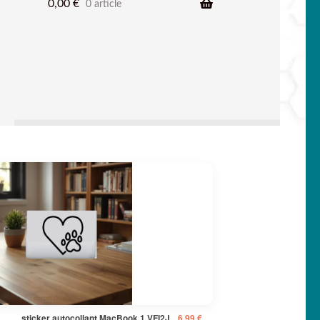
0,00
€
0 article
sticker autocollant MacBook 1 VFI2J
6,99
€