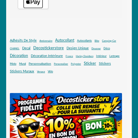
Autocollant
Adhésifs De Style
Autocollants
Anniversaire
Bike
Camping-Car
Decostickerstore
Decal
Design Unique
Déco
CHANEL
Douceur
Décoration
Décoration Intérieure
Intérieur
Lettrage
France
Harley Davidson
Sticker
Stickers
Mural
Personnalisation
Moto
Personnaliser
Polyester
Stickers Muraux
Vélo
Versace