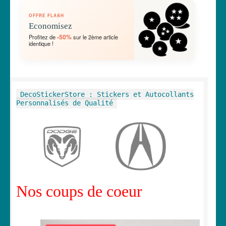
OUVRIR
🛞 Véhicules
OFFRE FLASH
LE
Economisez
MENU
OUVRIR
🐾 Stickers Animaux
-50%
Profitez de
sur le 2ème article
ENFANT
identique !
LE
MENU
OUVRIR
🏡 Stickers décoration maison
ENFANT
LE
MENU
OUVRIR
Lettrage et kits
DecoStickerStore : Stickers et Autocollants
ENFANT
LE
Personnalisés de Qualité
MENU
OUVRIR
🖨 3D et divers
ENFANT
LE
MENU
OUVRIR
🐣 Décoration chambre Enfants
ENFANT
LE
MENU
Générateur de sticker
ENFANT
Nos coups de coeur
☕ Mugs
Fait au Japon 🇯🇵