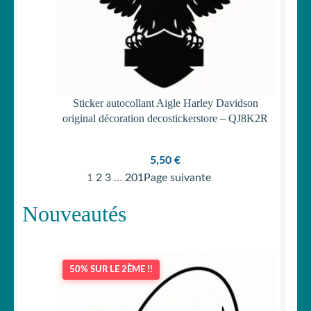
Sticker autocollant Aigle Harley Davidson
original décoration decostickerstore – QJ8K2R
5,50
€
1
2
3
…
201
Page suivante
Nouveautés
50% SUR LE 2ÈME !!