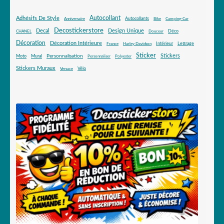
Autocollant
Adhésifs De Style
Autocollants
Anniversaire
Bike
Camping-Car
Decostickerstore
Decal
Design Unique
Déco
CHANEL
Douceur
Décoration
Décoration Intérieure
Intérieur
Lettrage
France
Harley Davidson
Sticker
Stickers
Mural
Personnalisation
Moto
Personnaliser
Polyester
Stickers Muraux
Vélo
Versace