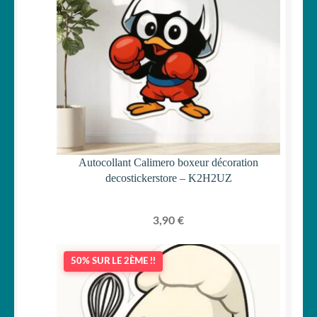
Autocollant Calimero boxeur décoration
decostickerstore – K2H2UZ
3,90
€
50% SUR LE 2ÈME !!