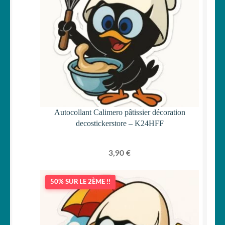
Autocollant Calimero pâtissier décoration
decostickerstore – K24HFF
3,90
€
50% SUR LE 2ÈME !!