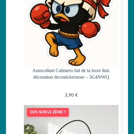
Autocollant Calimero fait de la boxe thaï.
décoration decostickerstore – 3G4NWQ
3,90
€
50% SUR LE 2ÈME !!