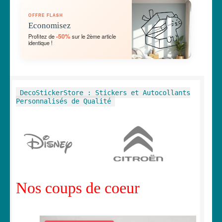
OUVRIR
🛞 Véhicules
OFFRE FLASH
LE
Economisez
MENU
OUVRIR
🐾 Stickers Animaux
-50%
Profitez de
sur le 2ème article
ENFANT
identique !
LE
MENU
OUVRIR
🏡 Stickers décoration maison
ENFANT
LE
MENU
OUVRIR
Lettrage et kits
DecoStickerStore : Stickers et Autocollants
ENFANT
LE
Personnalisés de Qualité
MENU
OUVRIR
🖨 3D et divers
ENFANT
LE
MENU
OUVRIR
🐣 Décoration chambre Enfants
ENFANT
LE
MENU
Générateur de sticker
ENFANT
Nos coups de coeur
☕ Mugs
Fait au Japon 🇯🇵