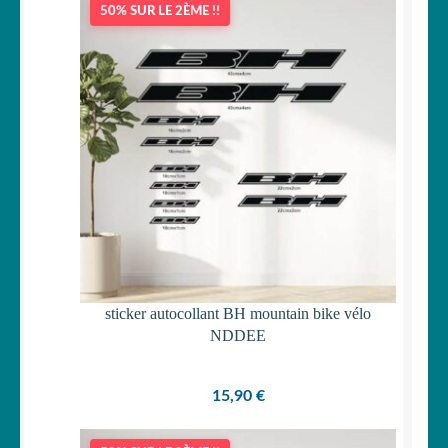
50% SUR LE 2ÈME !!
OUVRIR
Votre espace
LE
MENU
ENFANT
sticker autocollant BH mountain bike vélo
NDDEE
15,90
€