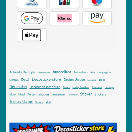
Autocollant
Adhésifs De Style
Autocollants
Anniversaire
Bike
Camping-Car
Decostickerstore
Decal
Design Unique
Déco
CHANEL
Douceur
Décoration
Décoration Intérieure
Intérieur
Lettrage
France
Harley Davidson
Sticker
Stickers
Mural
Personnalisation
Moto
Personnaliser
Polyester
Stickers Muraux
Vélo
Versace