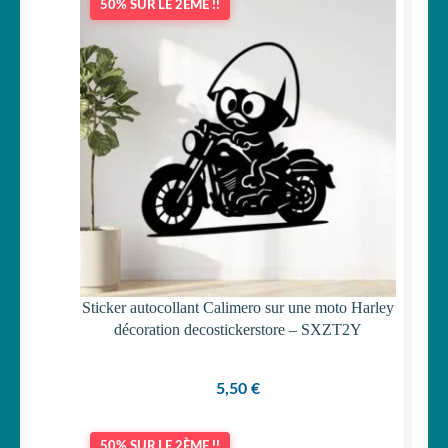
50% SUR LE 2ÈME !!
Sticker autocollant Calimero sur une moto Harley
décoration decostickerstore – SXZT2Y
5,50
€
50% SUR LE 2ÈME !!