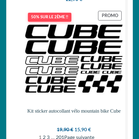
PRODUIT
PROMO
50% SUR LE 2ÈME !!
EN
PROMOTI
Kit sticker autocollant vélo mountain bike Cube
Le
Le
19,90
€
15,90
€
prix
prix
1
2
3
…
201
Page suivante