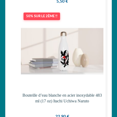
5,50
€
50% SUR LE 2ÈME !!
Bouteille d’eau blanche en acier inoxydable 483
ml (17 oz) Itachi Uchiwa Naruto
22,90
€