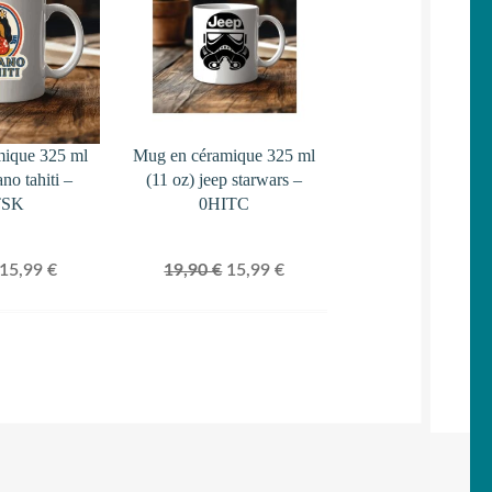
PROMOTION
PROMOTION
mique 325 ml
Mug en céramique 325 ml
ano tahiti –
(11 oz) jeep starwars –
TSK
0HITC
Le
Le
Le
Le
15,99
€
19,90
€
15,99
€
prix
prix
prix
prix
initial
actuel
initial
actuel
était :
est :
était :
est :
19,90 €.
15,99 €.
19,90 €.
15,99 €.