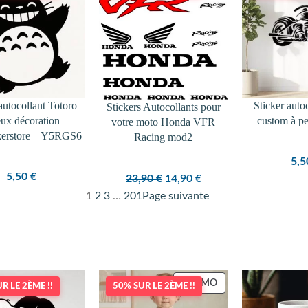
PROMOTION
autocollant Totoro
Sticker auto
Stickers Autocollants pour
eux décoration
custom à pe
votre moto Honda VFR
kerstore – Y5RGS6
Racing mod2
5,
5,50
€
Le
Le
23,90
€
14,90
€
prix
prix
1
2
3
…
201
Page suivante
initial
actuel
était :
est :
23,90 €.
14,90 €.
PRODUIT
PROMO
R LE 2ÈME !!
50% SUR LE 2ÈME !!
EN