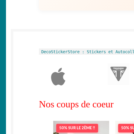
DecoStickerStore : Stickers et Autocol
Nos coups de coeur
50% SUR LE 2ÈME !!
50% SU