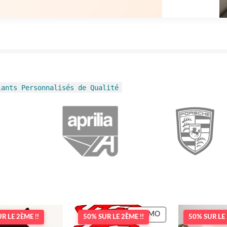
lants Personnalisés de Qualité
PRODUIT
PROMO
R LE 2ÈME !!
50% SUR LE 2ÈME !!
50% SUR LE 
EN