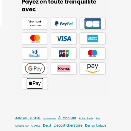
Autocollant
Adhésifs De Style
Autocollants
Anniversaire
Bike
Decostickerstore
Decal
Design Unique
Camping-Car
CHANEL