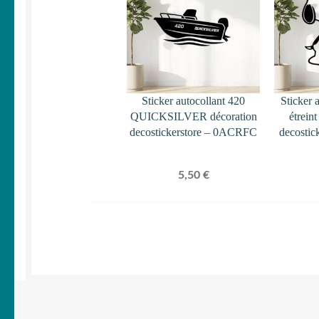
Sticker autocollant 420
Sticker 
QUICKSILVER décoration
étrein
decostickerstore – 0ACRFC
decostic
5,50
€