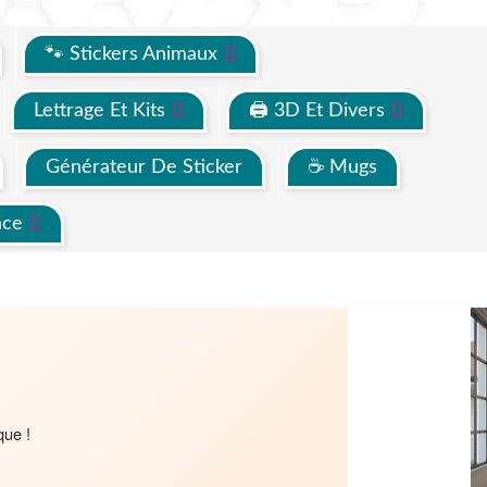
🐾 Stickers Animaux
Lettrage Et Kits
🖨 3D Et Divers
Générateur De Sticker
☕ Mugs
ace
que !