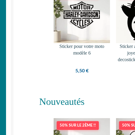
Sticker pour votre moto
Sticker 
modèle 6
joy
decostic
5,50
€
Nouveautés
50% SUR LE 2ÈME !!
50% SU