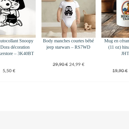
PROMOTION
autocollant Snoopy
Body manches courtes bébé
Mug en céra
t Dora décoration
jeep starwars – RS7WD
(11 oz) hin
kerstore – 3K40BT
JH
Le
Le
29,90
€
24,99
€
5,50
€
19,90
€
prix
prix
initial
actuel
était :
est :
29,90 €.
24,99 €.