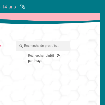
s
14 ans
! 🚀
Recherche
RECHERCHE
er
pour :
Rechercher plutôt
🏞️
par image