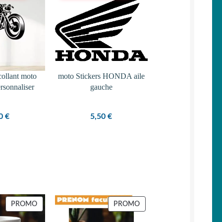
collant moto
moto Stickers HONDA aile
rsonnaliser
gauche
50
€
5,50
€
PRODUIT
PRODUIT
PROMO
PROMO
EN
EN