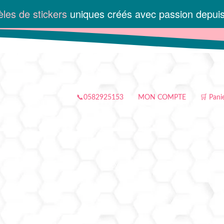
les de stickers
uniques créés avec passion depui
📞0582925153
MON COMPTE
🛒 Pani