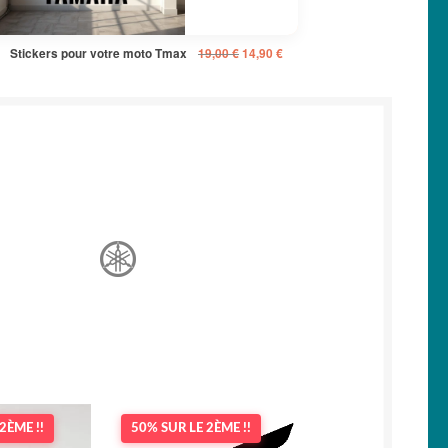
Le
Le
Stickers pour votre moto Tmax
19,00
€
14,90
€
prix
prix
initial
actuel
était :
est :
19,00 €.
14,90 €.
2ÈME !!
50% SUR LE 2ÈME !!