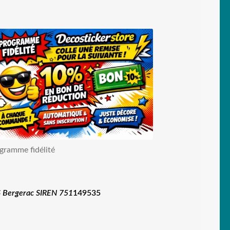
gramme fidélité
 Bergerac SIREN 751
149535