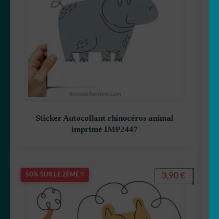
Sticker Autocollant rhinocéros animal
imprimé IMP2447
3,90
€
50% SUR LE 2ÈME !!