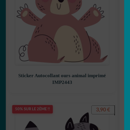
Sticker Autocollant ours animal imprimé
IMP2443
3,90
€
50% SUR LE 2ÈME !!