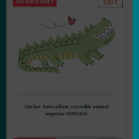
3,90
€
50% SUR LE 2ÈME !!
Sticker Autocollant crocodile animal
imprimé IMP2426