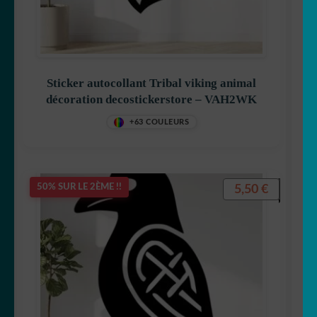
Sticker autocollant Tribal viking animal
décoration decostickerstore – VAH2WK
+63 COULEURS
5,50
€
50% SUR LE 2ÈME !!