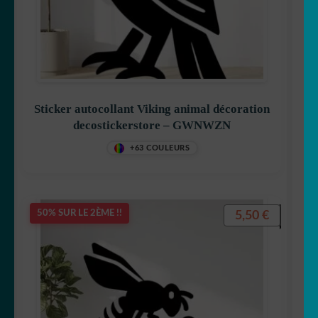
Sticker autocollant Viking animal décoration
decostickerstore – GWNWZN
+63 COULEURS
5,50
€
50% SUR LE 2ÈME !!