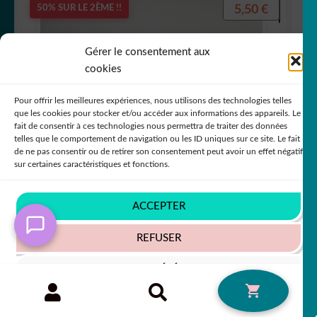
5,50
€
50% SUR LE 2ÈME !!
Gérer le consentement aux
cookies
Pour offrir les meilleures expériences, nous utilisons des technologies telles
que les cookies pour stocker et/ou accéder aux informations des appareils. Le
fait de consentir à ces technologies nous permettra de traiter des données
telles que le comportement de navigation ou les ID uniques sur ce site. Le fait
de ne pas consentir ou de retirer son consentement peut avoir un effet négatif
sur certaines caractéristiques et fonctions.
ACCEPTER
REFUSER
Sticker Autocollant yeti animal bigfoot
montagne MY2125
VOIR LES PRÉFÉRENCES
Recherche
RECHERCHE
0
+63 COULEURS
pour :
Politique de cookies
Politique de confidentialité