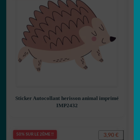
Sticker Autocollant herisson animal imprimé
IMP2432
3,90
€
50% SUR LE 2ÈME !!