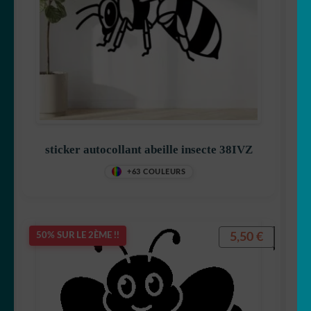
sticker autocollant abeille insecte 38IVZ
+63 COULEURS
5,50
€
50% SUR LE 2ÈME !!