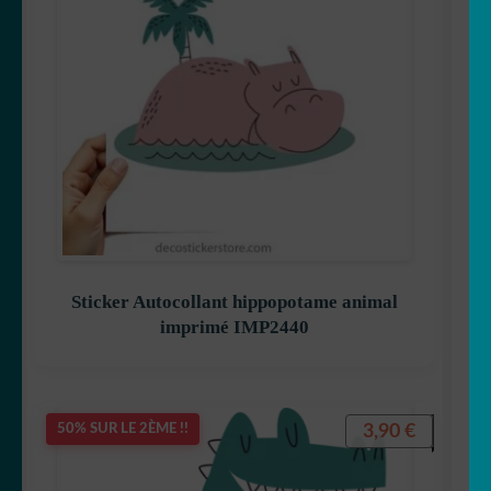
Sticker Autocollant hippopotame animal
imprimé IMP2440
3,90
€
50% SUR LE 2ÈME !!