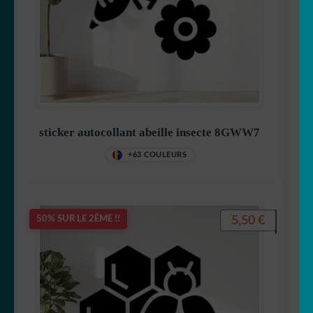
sticker autocollant abeille insecte 8GWW7
+63 COULEURS
5,50
€
50% SUR LE 2ÈME !!