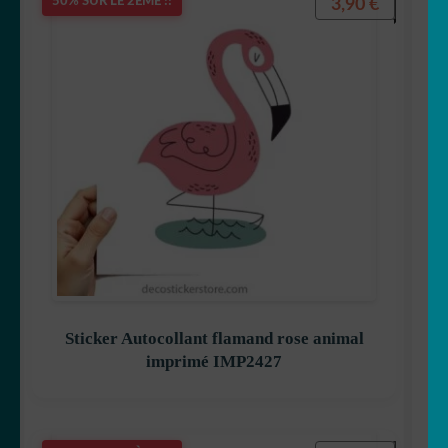
3,90
€
50% SUR LE 2ÈME !!
Sticker Autocollant flamand rose animal
imprimé IMP2427