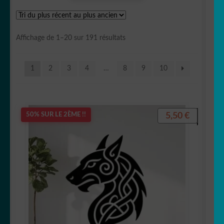
OUVRIR
Votre espace
LE
Trié
Affichage de 1–20 sur 191 résultats
MENU
du
ENFANT
plus
1
2
3
4
…
8
9
10
récent
au
plus
ancien
5,50
€
50% SUR LE 2ÈME !!