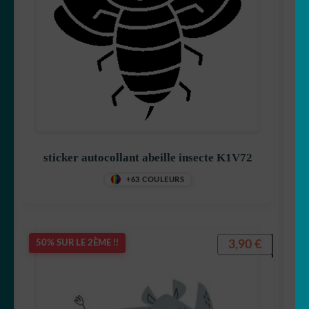
sticker autocollant abeille insecte K1V72
+63 COULEURS
3,90
€
50% SUR LE 2ÈME !!