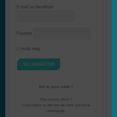
E-mail ou Identifiant
FOLD
Ditt rom
UT
UNDERME
Passord
Husk meg
Mot de passe oublié ?
Pas encore client ?
L'inscription se fait lors de votre première
commande.