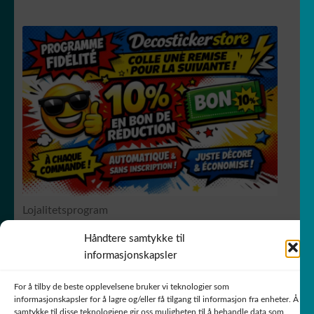
Lojalitetsprogram
Håndtere samtykke til
informasjonskapsler
RCS Bergerac SIREN 751
149535
For å tilby de beste opplevelsene bruker vi teknologier som
informasjonskapsler for å lagre og/eller få tilgang til informasjon fra enheter. Å
samtykke til disse teknologiene gir oss muligheten til å behandle data som