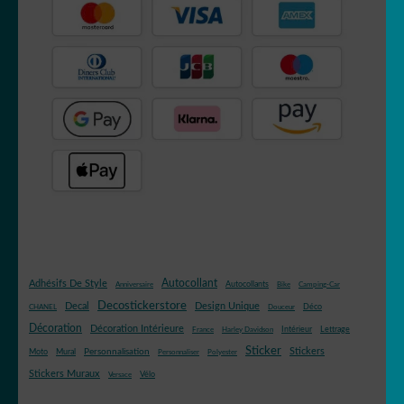
Autocollant
Adhésifs De Style
Autocollants
Anniversaire
Bike
Camping-Car
Decostickerstore
Decal
Design Unique
Déco
CHANEL
Douceur
Décoration
Décoration Intérieure
Intérieur
Lettrage
France
Harley Davidson
Sticker
Stickers
Mural
Personnalisation
Moto
Personnaliser
Polyester
Stickers Muraux
Vélo
Versace