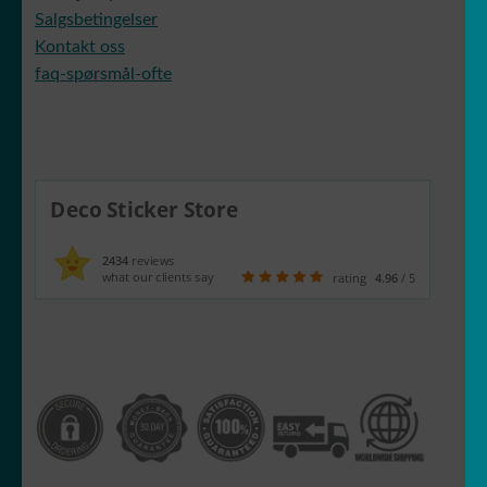
Salgsbetingelser
Kontakt oss
faq-spørsmål-ofte
Deco Sticker Store
2434
reviews
what our clients say
rating
4.96
/ 5