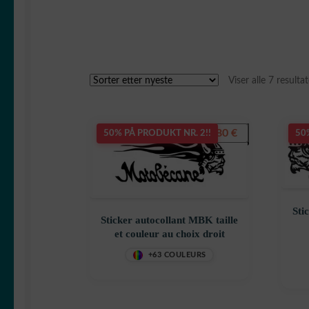
Viser alle 7 resultat
7,80
€
50% PÅ PRODUKT NR. 2!!
50
Sti
Sticker autocollant MBK taille
et couleur au choix droit
+63 COULEURS