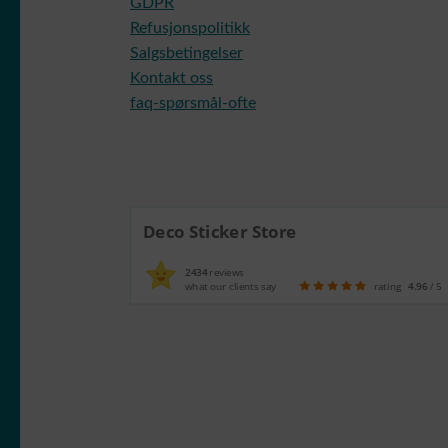
GDPR
Refusjonspolitikk
Salgsbetingelser
Kontakt oss
faq-spørsmål-ofte
Deco Sticker Store
2434
reviews
what our clients say
rating
4.96
/ 5