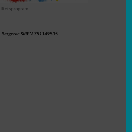
alitetsprogram
 Bergerac SIREN 751
149535