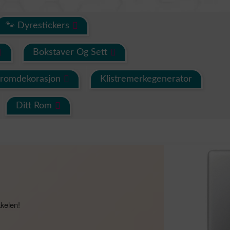
🐾 Dyrestickers
Bokstaver Og Sett
eromdekorasjon
Klistremerkegenerator
Ditt Rom
kkelen!