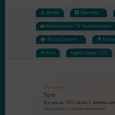
🍏 Butikk
🛞 Kjøretøy
🏡 Klistremerker Til Husdekorasjon
🖨 3D Og Diverse
🐣 Barn
☕ Krus
Laget I Japan 🇯🇵
LYNTILBUD
Spar
-50%
Dra nytte av
på den 2. identiske arti
Klikk på bildet for å oppdage dette produktet.