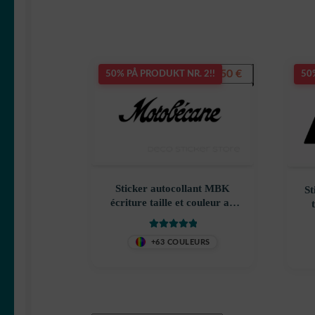
5,50
€
50% PÅ PRODUKT NR. 2!!
50
Sticker autocollant MBK
St
écriture taille et couleur au
choix
Vurdert
5.00
+63 COULEURS
av 5