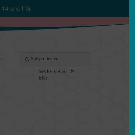
n
14 ans
! 🚀
Søk
SØK
rv
etter:
Søk heller etter
🏞️
bilde