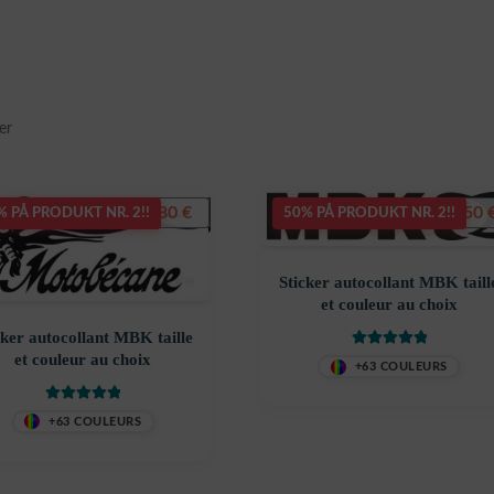
Sortert
er
etter
siste
7,80
€
5,50
% PÅ PRODUKT NR. 2!!
50% PÅ PRODUKT NR. 2!!
Sticker autocollant MBK taill
et couleur au choix
cker autocollant MBK taille
Vurdert
5
av 5
et couleur au choix
+63 COULEURS
Vurdert
5
av 5
+63 COULEURS