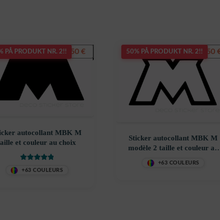
5,50
€
5,50
% PÅ PRODUKT NR. 2!!
50% PÅ PRODUKT NR. 2!!
icker autocollant MBK M
Sticker autocollant MBK M
taille et couleur au choix
modèle 2 taille et couleur au
choix
+63 COULEURS
Vurdert
5
av 5
+63 COULEURS