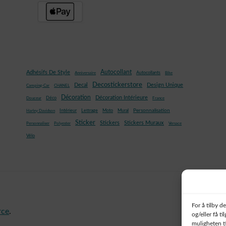
Autocollant
Adhésifs De Style
Autocollants
Anniversaire
Bike
Decostickerstore
Decal
Design Unique
Camping-Car
CHANEL
Décoration
Décoration Intérieure
Déco
Douceur
France
Mural
Personnalisation
Intérieur
Lettrage
Moto
Harley Davidson
Sticker
Stickers
Stickers Muraux
Personnaliser
Polyester
Versace
Vélo
For å tilby d
rce
.
og/eller få t
muligheten ti