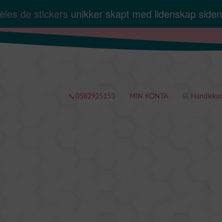
les de stickers
unikker skapt med lidenskap side
📞0582925153
MIN KONTA
🛒 Handleku