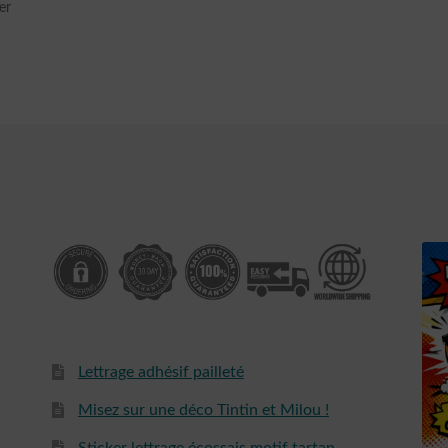
Sortert
er
etter
siste
Lettrage adhésif pailleté
Misez sur une déco Tintin et Milou !