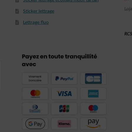
Sticker lettrage écossais motif tartan
Loj
Sticker lettrage
Lettrage fluo
RCS