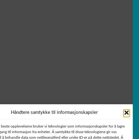
Håndtere samtykke til informasjonskapsler
e beste opplevelsene bruker vi teknologier som informasjonskapsler for å lagre
ilgang til informasjon fra enheter. Å samtykke til disse teknologiene gir oss
l å behandle data som nettleseratferd eller unike ID-er på dette nettstedet. Å