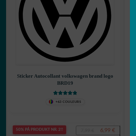
Sticker Autocollant volkswagen brand logo
BRD19
Vurdert
5
av
+63 COULEURS
5
Opprinnelig
Nåvære
6,99
€
50% PÅ PRODUKT NR. 2!!
7,99
€