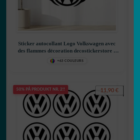
Fiat
Ford
GMC
Sticker autocollant Logo Volkswagen avec
des flammes décoration decostickerstore –
Honda bil
S3G1NP
+63 COULEURS
Jaguar
Maserati
11,90
€
50% PÅ PRODUKT NR. 2!!
Mercedes
Nissan
Opel