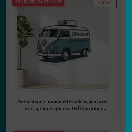
3,90
€
50% PÅ PRODUKT NR. 2!!
UNDERME
Klistremerkegenerator
☕ Krus
Laget i Japan 🇯🇵
FOLD
Ditt rom
UT
UNDERME
Autocollant camionnette volkswagen avec
inscription Frigoman Réfrigération
décoration decostickerstore – RXNQGL