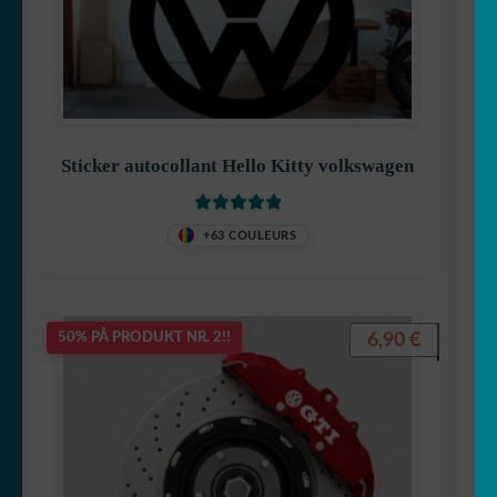
Sticker autocollant Hello Kitty volkswagen
Vurdert
5
av
+63 COULEURS
5
6,90
€
50% PÅ PRODUKT NR. 2!!