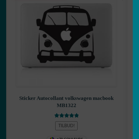
pris
pris
var:
er:
7,99 €.
6,99 €.
Sticker Autocollant volkswagen macbook
MB1322
Vurdert
5
av
TILBUD!
5