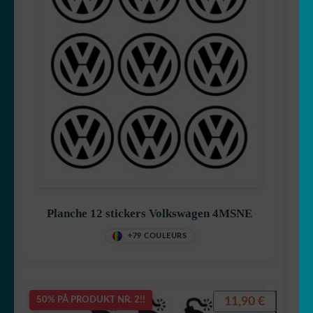
Peugeot
Polestar
Porsche
Renault
Rétroviseurs
Planche 12 stickers Volkswagen 4MSNE
Sete
+79 COULEURS
Tesla
Volkswagen
11,90
€
50% PÅ PRODUKT NR. 2!!