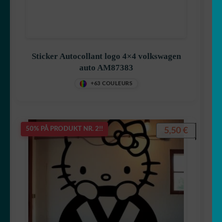
Sticker Autocollant logo 4×4 volkswagen
auto AM87383
+63 COULEURS
5,50
€
50% PÅ PRODUKT NR. 2!!