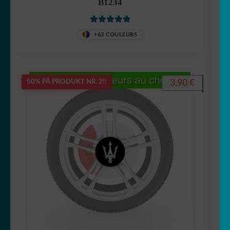
B1234
Vurdert
5
av
+63 COULEURS
5
3,90
€
50% PÅ PRODUKT NR. 2!!