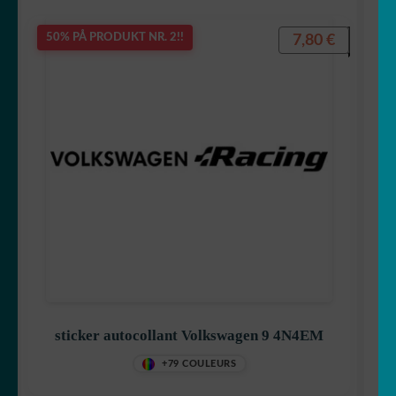
7,80
€
50% PÅ PRODUKT NR. 2!!
sticker autocollant Volkswagen 9 4N4EM
+79 COULEURS