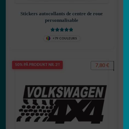
Stickers autocollants de centre de roue
personnalisable
Vurdert
5
av
+79 COULEURS
5
7,80
€
50% PÅ PRODUKT NR. 2!!