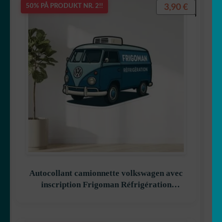
3,90
€
50% PÅ PRODUKT NR. 2!!
Autocollant camionnette volkswagen avec
inscription Frigoman Réfrigération
décoration decostickerstore – MDXVPI