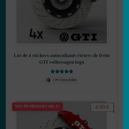
Lot de 4 stickers autocollants étriers de frein
GTI volkswagen logo
Vurdert
5.00
+79 COULEURS
av 5
6,90
€
50% PÅ PRODUKT NR. 2!!