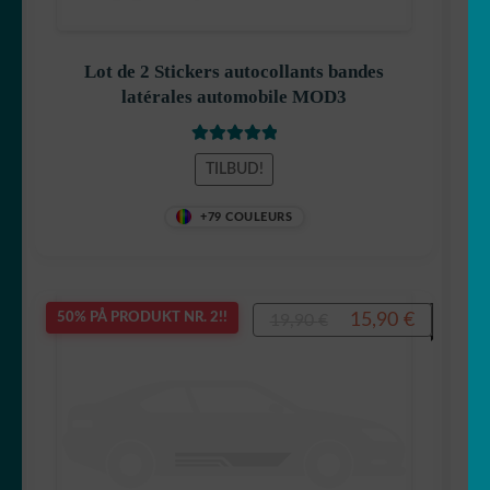
Lot de 2 Stickers autocollants bandes
latérales automobile MOD3
Vurdert
5.00
TILBUD!
av 5
+79 COULEURS
Opprinnelig
Nåvære
15,90
€
50% PÅ PRODUKT NR. 2!!
19,90
€
pris
pris
var:
er:
19,90 €.
15,90 €.