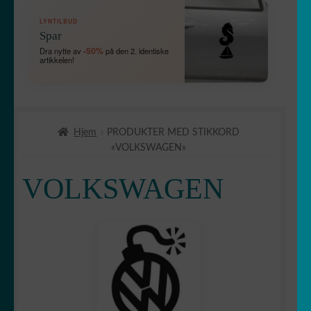
FOLD
🛞 Kjøretøy
LYNTILBUD
UT
Spar
UNDERME
🛻 4X4
-50%
Dra nytte av
på den 2. identiske
artikkelen!
Bébé à bord
Hund om bord
Hjem
PRODUKTER MED STIKKORD
«VOLKSWAGEN»
Etriers de frein
VOLKSWAGEN
FOLD
🚘 Bil
UT
UNDERME
Abarth
Acura
Alfa romeo