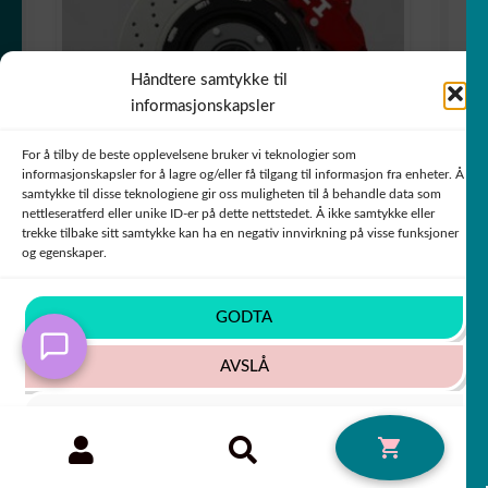
Håndtere samtykke til
informasjonskapsler
For å tilby de beste opplevelsene bruker vi teknologier som
informasjonskapsler for å lagre og/eller få tilgang til informasjon fra enheter. Å
samtykke til disse teknologiene gir oss muligheten til å behandle data som
nettleseratferd eller unike ID-er på dette nettstedet. Å ikke samtykke eller
trekke tilbake sitt samtykke kan ha en negativ innvirkning på visse funksjoner
og egenskaper.
Lot de 4 stickers autocollants étriers de frein
GTI volkswagen
GODTA
Vurdert
5
av
AVSLÅ
+79 COULEURS
5
SE INNSTILLINGER
Søk
SØK
0
etter:
Cookie-policy
Personvernsregler
Opprinnelig
Nåvære
6,99
€
50% PÅ PRODUKT NR. 2!!
7,99
€