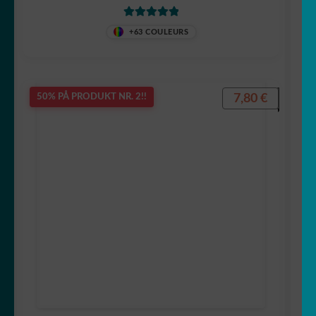
Vurdert
5
av
+63 COULEURS
5
7,80
€
50% PÅ PRODUKT NR. 2!!