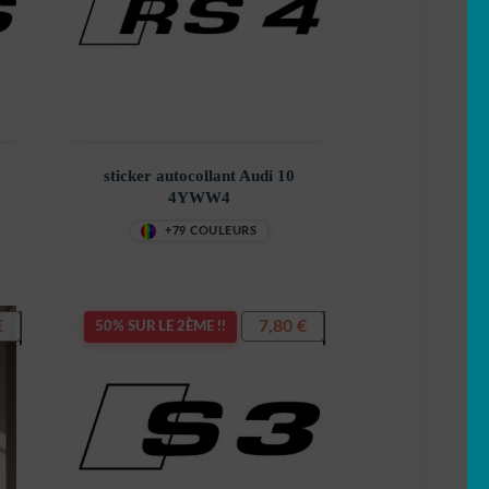
sticker autocollant Audi 10
4YWW4
+79 COULEURS
€
7,80
€
50% SUR LE 2ÈME !!