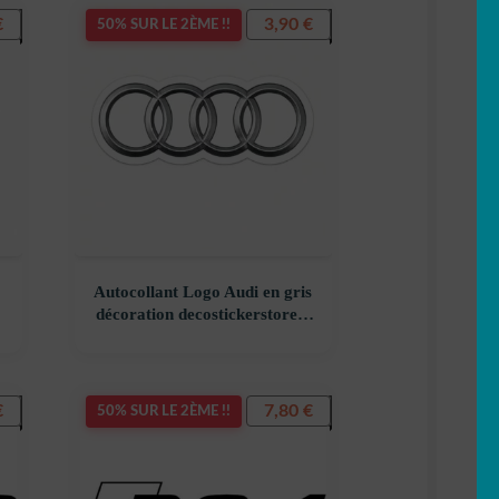
€
3,90
€
50% SUR LE 2ÈME !!
Autocollant Logo Audi en gris
décoration decostickerstore –
–
2NSSAG
€
7,80
€
50% SUR LE 2ÈME !!