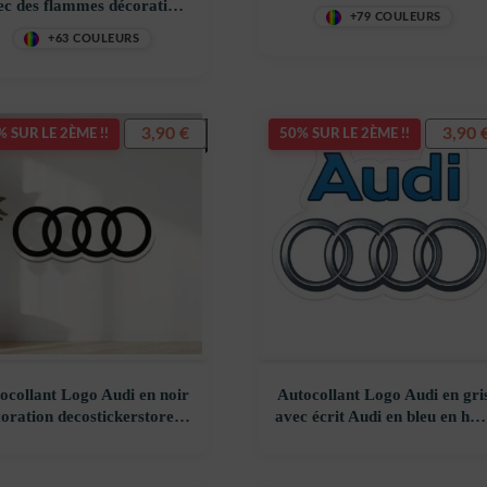
ec des flammes décoration
+79 COULEURS
ecostickerstore – 69IQXR
+63 COULEURS
3,90
€
3,90
 SUR LE 2ÈME !!
50% SUR LE 2ÈME !!
ocollant Logo Audi en noir
Autocollant Logo Audi en gri
oration decostickerstore –
avec écrit Audi en bleu en hau
NIRHGT
du logo décoration
decostickerstore – O9MPXV