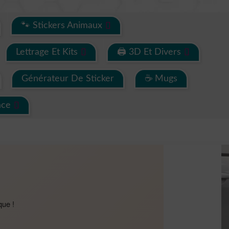
🐾 Stickers Animaux
Lettrage Et Kits
🖨 3D Et Divers
Générateur De Sticker
☕ Mugs
ace
que !