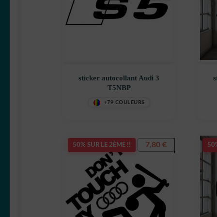
sticker autocollant Audi 3
s
T5NBP
+79 COULEURS
7,80
€
50% SUR LE 2ÈME !!
50%