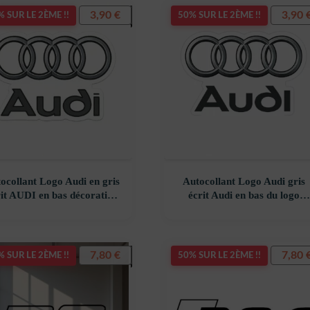
3,90
€
3,90
 SUR LE 2ÈME !!
50% SUR LE 2ÈME !!
ocollant Logo Audi en gris
Autocollant Logo Audi gris
rit AUDI en bas décoration
écrit Audi en bas du logo
costickerstore – AHOKXM
décoration decostickerstore 
JNODX1
7,80
€
7,80
 SUR LE 2ÈME !!
50% SUR LE 2ÈME !!