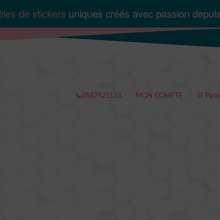
les de stickers
uniques créés avec passion depui
📞0582925153
MON COMPTE
🛒 Pani