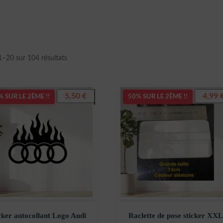
Trié
1–20 sur 104 résultats
du
plus
récent
5,50
€
4,99
 SUR LE 2ÈME !!
50% SUR LE 2ÈME !!
au
plus
ancien
cker autocollant Logo Audi
Raclette de pose sticker XXL