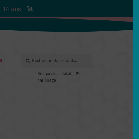
s
14 ans
! 🚀
Recherche
RECHERCHE
er
pour :
Rechercher plutôt
🏞️
par image