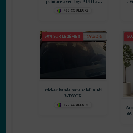
peinture avec logo AUDI au
av
milieu décoration
d
+63 COULEURS
decostickerstore – FEUCML
19,50
€
50% SUR LE 2ÈME !!
50%
sticker bande pare soleil Audi
WRYCX
+79 COULEURS
Aut
déc