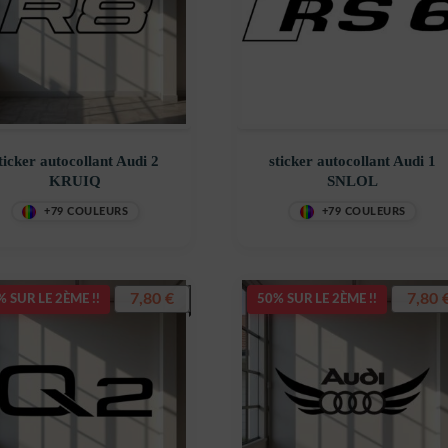
ticker autocollant Audi 2
sticker autocollant Audi 1
KRUIQ
SNLOL
+79 COULEURS
+79 COULEURS
7,80
€
7,80
 SUR LE 2ÈME !!
50% SUR LE 2ÈME !!