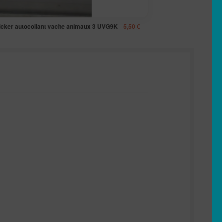
icker autocollant vache animaux 3 UVG9K
5,50
€