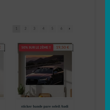
1
2
3
4
5
6
€
19,50
€
50% SUR LE 2ÈME !!
sticker bande pare soleil Audi