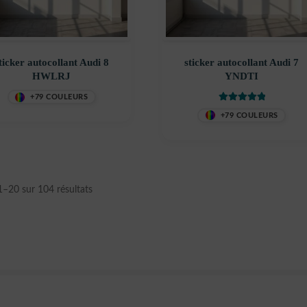
ticker autocollant Audi 8
sticker autocollant Audi 7
HWLRJ
YNDTI
+79 COULEURS
Note
5
sur 5
+79 COULEURS
Trié
1–20 sur 104 résultats
du
plus
récent
au
plus
ancien