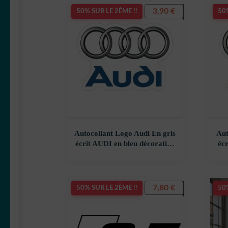
3,90
€
50% SUR LE 2ÈME !!
50%
Autocollant Logo Audi En gris
Aut
écrit AUDI en bleu décoration
éc
decostickerstore – UDSTWK
de
7,80
€
50% SUR LE 2ÈME !!
50%