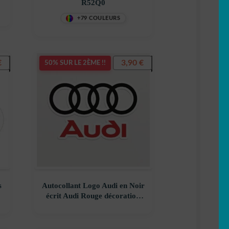
R52Q0
+79 COULEURS
€
3,90
€
50% SUR LE 2ÈME !!
s
Autocollant Logo Audi en Noir
t
écrit Audi Rouge décoration
decostickerstore – DCW5C1