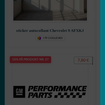
Peugeot
Polestar
sticker autocollant Chevrolet 9 AFXKJ
Porsche
+79 COULEURS
Renault
7,80
€
50% PÅ PRODUKT NR. 2!!
Rétroviseurs
Sete
Tesla
Volkswagen