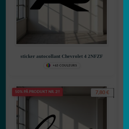
sticker autocollant Chevrolet 4 2NFZF
+63 COULEURS
7,80
€
50% PÅ PRODUKT NR. 2!!