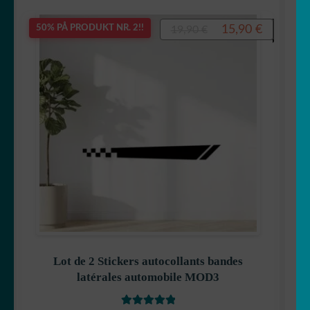
Opprinnelig
Nåvære
15,90
€
50% PÅ PRODUKT NR. 2!!
19,90
€
pris
pris
var:
er:
19,90 €.
15,90 €.
Lot de 2 Stickers autocollants bandes
latérales automobile MOD3