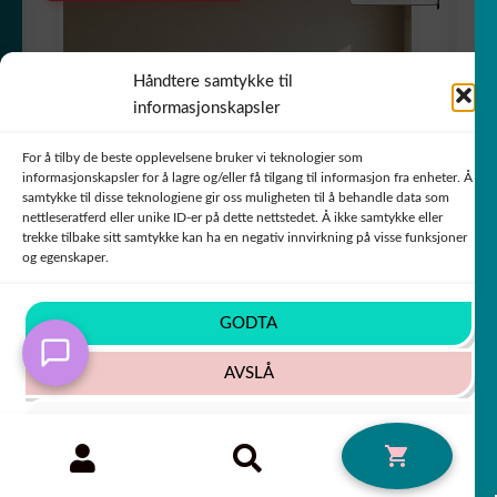
Håndtere samtykke til
informasjonskapsler
For å tilby de beste opplevelsene bruker vi teknologier som
informasjonskapsler for å lagre og/eller få tilgang til informasjon fra enheter. Å
samtykke til disse teknologiene gir oss muligheten til å behandle data som
nettleseratferd eller unike ID-er på dette nettstedet. Å ikke samtykke eller
trekke tilbake sitt samtykke kan ha en negativ innvirkning på visse funksjoner
og egenskaper.
GODTA
Sticker Autocollant Chevrolet Chevy Truck
AVSLÅ
camion K87335
+63 COULEURS
SE INNSTILLINGER
Søk
SØK
0
etter:
Cookie-policy
Personvernsregler