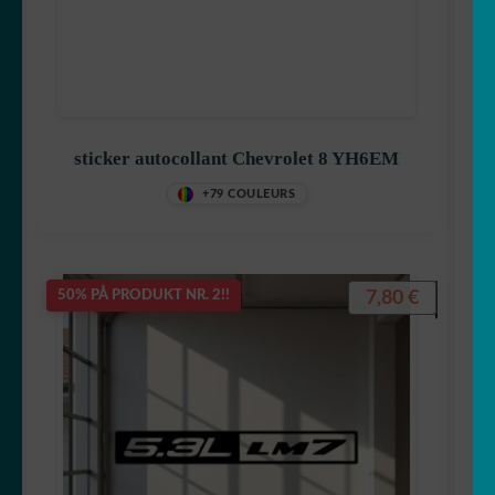
Volvo
warning
Bandes capot
sticker autocollant Chevrolet 8 YH6EM
+79 COULEURS
Bandes
✈ fly
7,80
€
50% PÅ PRODUKT NR. 2!!
🚲 Sykkel
Jeune Conducteur
FOLD
🚚 Lastebil
UT
UNDERME
🚍 Campingvogn