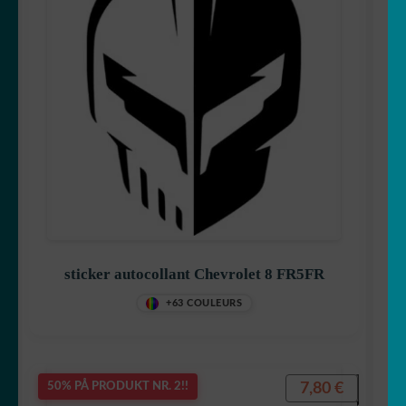
sticker autocollant Chevrolet 8 FR5FR
+63 COULEURS
7,80
€
50% PÅ PRODUKT NR. 2!!