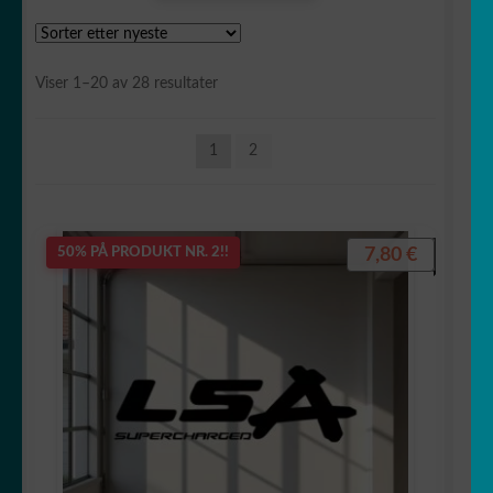
Audi
Sortert
Viser 1–20 av 28 resultater
BMW
etter
siste
1
2
Chevrolet
Bilbane
7,80
€
50% PÅ PRODUKT NR. 2!!
Citroën
Cupra
Dodge
Ferrari