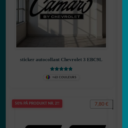
sticker autocollant Chevrolet 3 EBC9L
Vurdert
5.00
+63 COULEURS
av 5
7,80
€
50% PÅ PRODUKT NR. 2!!