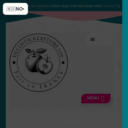
✨
10150 modèles de stickers
unikker skapt med lidenskap siden
14 ans
! 🚀
🇳🇴
NO
▾
Hopp
Hopp
MENY
til
til
navigasjon
innhold
MENU
🍏 Butikk