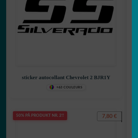
sticker autocollant Chevrolet 2 BJR1Y
+63 COULEURS
7,80
€
50% PÅ PRODUKT NR. 2!!