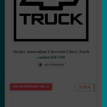
Sticker Autocollant Chevrolet Chevy Truck
camion K87338
+63 COULEURS
5,50
€
50% PÅ PRODUKT NR. 2!!