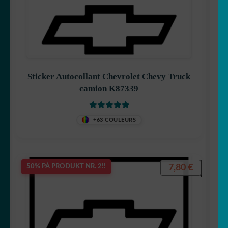
Sticker Autocollant Chevrolet Chevy Truck
camion K87339
Vurdert
5
av
+63 COULEURS
5
7,80
€
50% PÅ PRODUKT NR. 2!!