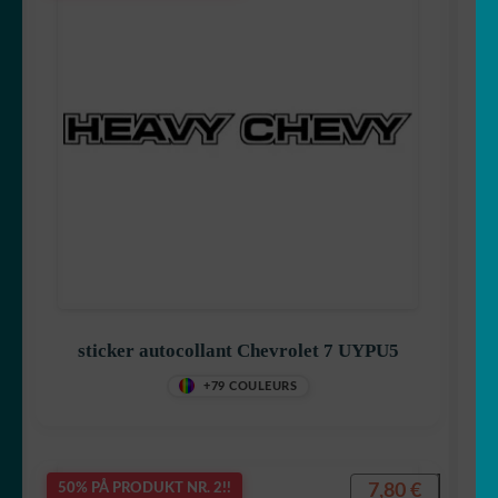
sticker autocollant Chevrolet 7 UYPU5
+79 COULEURS
7,80
€
50% PÅ PRODUKT NR. 2!!