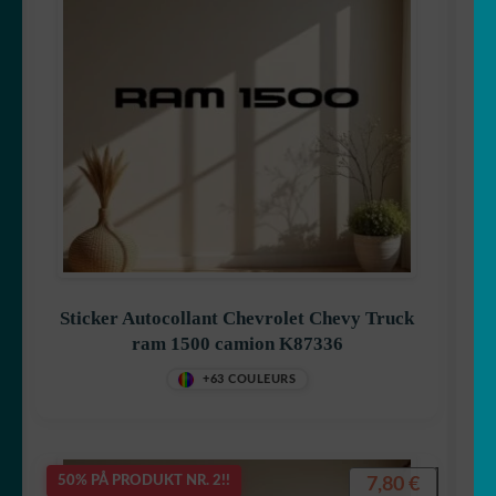
Sticker Autocollant Chevrolet Chevy Truck
ram 1500 camion K87336
+63 COULEURS
7,80
€
50% PÅ PRODUKT NR. 2!!