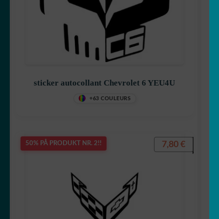
UNDERME
Klistremerkegenerator
☕ Krus
Laget i Japan 🇯🇵
sticker autocollant Chevrolet 6 YEU4U
FOLD
Ditt rom
+63 COULEURS
UT
UNDERME
7,80
€
50% PÅ PRODUKT NR. 2!!