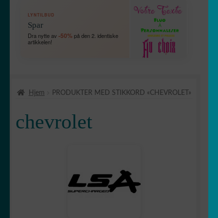
FOLD
🛞 Kjøretøy
LYNTILBUD
UT
Spar
UNDERME
🛻 4X4
-50%
Dra nytte av
på den 2. identiske
artikkelen!
Bébé à bord
Hund om bord
Hjem
PRODUKTER MED STIKKORD «CHEVROLET»
Etriers de frein
chevrolet
FOLD
🚘 Bil
UT
UNDERME
Abarth
Acura
Alfa romeo