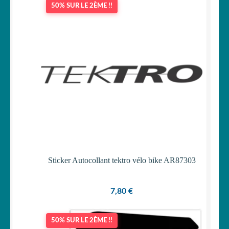
50% SUR LE 2ÈME !!
OUVRIR
Votre espace
LE
MENU
ENFANT
Sticker Autocollant tektro vélo bike AR87303
7,80
€
50% SUR LE 2ÈME !!