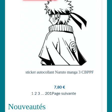
était :
est :
15,90 €.
14,90 €.
sticker autocollant Naruto manga 3 CBPPF
7,80
€
1
2
3
…
201
Page suivante
Nouveautés