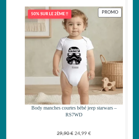
PRODUIT
PROMO
50% SUR LE 2ÈME !!
EN
PROMOTI
Body manches courtes bébé jeep starwars –
RS7WD
Le
Le
29,90
€
24,99
€