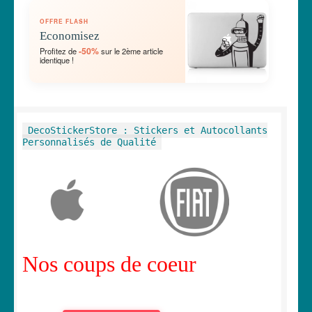
OUVRIR
🛞 Véhicules
OFFRE FLASH
LE
Economisez
MENU
OUVRIR
🐾 Stickers Animaux
-50%
Profitez de
sur le 2ème article
ENFANT
identique !
LE
MENU
OUVRIR
🏡 Stickers décoration maison
ENFANT
LE
MENU
OUVRIR
Lettrage et kits
DecoStickerStore : Stickers et Autocollants
ENFANT
LE
Personnalisés de Qualité
MENU
OUVRIR
🖨 3D et divers
ENFANT
LE
MENU
OUVRIR
🐣 Décoration chambre Enfants
ENFANT
LE
MENU
Générateur de sticker
ENFANT
Nos coups de coeur
☕ Mugs
Fait au Japon 🇯🇵