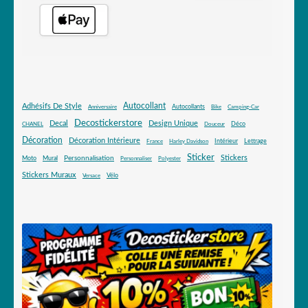
Autocollant
Adhésifs De Style
Autocollants
Anniversaire
Bike
Camping-Car
Decostickerstore
Decal
Design Unique
Déco
CHANEL
Douceur
Décoration
Décoration Intérieure
Intérieur
Lettrage
France
Harley Davidson
Sticker
Stickers
Mural
Personnalisation
Moto
Personnaliser
Polyester
Stickers Muraux
Vélo
Versace