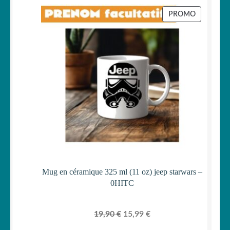
initial
actuel
PRODUIT
PROMO
était :
est :
EN
PROMOTI
19,90 €.
15,99 €.
Mug en céramique 325 ml (11 oz) jeep starwars –
0HITC
Le
Le
19,90
€
15,99
€
prix
prix