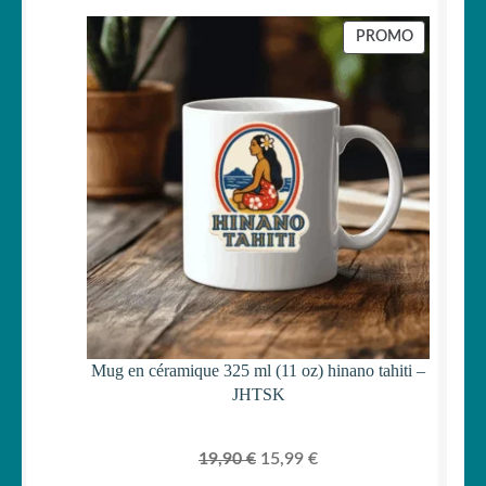
prix
prix
initial
actuel
PRODUIT
PROMO
était :
est :
EN
PROMOTI
29,90 €.
24,99 €.
Mug en céramique 325 ml (11 oz) hinano tahiti –
JHTSK
Le
Le
19,90
€
15,99
€
prix
prix