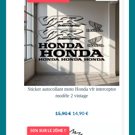
EN
PROMOTI
Sticker autocollant moto Honda vfr interceptor
modèle 2 vintage
Le
Le
15,90
€
14,90
€
prix
prix
initial
actuel
50% SUR LE 2ÈME !!