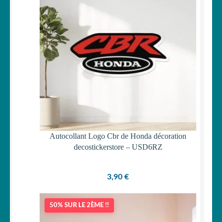
Votre espace
LE
MENU
ENFANT
Autocollant Logo Cbr de Honda décoration
decostickerstore – USD6RZ
3,90
€
50% SUR LE 2ÈME !!