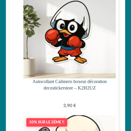
Autocollant Calimero boxeur décoration
decostickerstore – K2H2UZ
3,90
€
50% SUR LE 2ÈME !!