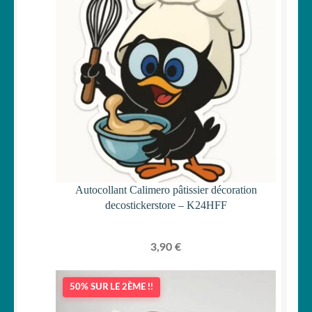
Autocollant Calimero pâtissier décoration
decostickerstore – K24HFF
3,90
€
50% SUR LE 2ÈME !!