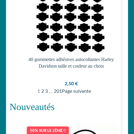
40 gommettes adhésives autocollantes Harley
Davidson taille et couleur au choix
2,50
€
1
2
3
…
201
Page suivante
Nouveautés
50% SUR LE 2ÈME !!