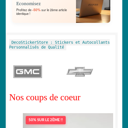
Economisez
MENU
OUVRIR
🐾 Stickers Animaux
-50%
Profitez de
sur le 2ème article
ENFANT
identique !
LE
MENU
OUVRIR
🏡 Stickers décoration maison
ENFANT
LE
MENU
OUVRIR
Lettrage et kits
DecoStickerStore : Stickers et Autocollants
ENFANT
LE
Personnalisés de Qualité
MENU
OUVRIR
🖨 3D et divers
ENFANT
LE
MENU
OUVRIR
🐣 Décoration chambre Enfants
ENFANT
LE
MENU
Générateur de sticker
ENFANT
Nos coups de coeur
☕ Mugs
Fait au Japon 🇯🇵
50% SUR LE 2ÈME !!
OUVRIR