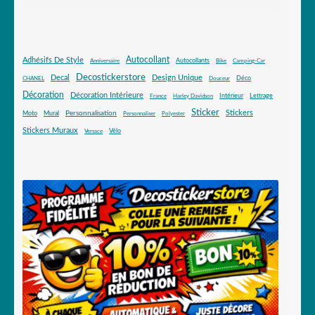
Autocollant
Adhésifs De Style
Autocollants
Anniversaire
Bike
Camping-Car
Decostickerstore
Decal
Design Unique
Déco
CHANEL
Douceur
Décoration
Décoration Intérieure
Intérieur
Lettrage
France
Harley Davidson
Sticker
Stickers
Mural
Personnalisation
Moto
Personnaliser
Polyester
Stickers Muraux
Vélo
Versace