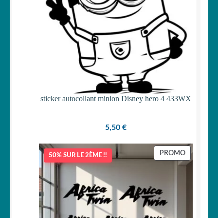
sticker autocollant minion Disney hero 4 433WX
5,50
€
PRODUIT
PROMO
50% SUR LE 2ÈME !!
EN
PROMOTI