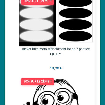
50% SUR LE 2ÈME !!
sticker bike moto réfléchissant lot de 2 paquets
QHJJY
10,90
€
50% SUR LE 2ÈME !!