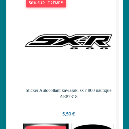
50% SUR LE 2ÈME !!
OUVRIR
Votre espace
LE
MENU
ENFANT
Sticker Autocollant kawasaki sx-r 800 nautique
AE87318
5,50
€