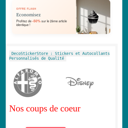
OUVRIR
🛞 Véhicules
OFFRE FLASH
LE
Economisez
MENU
OUVRIR
🐾 Stickers Animaux
-50%
Profitez de
sur le 2ème article
ENFANT
identique !
LE
MENU
OUVRIR
🏡 Stickers décoration maison
ENFANT
LE
MENU
OUVRIR
Lettrage et kits
DecoStickerStore : Stickers et Autocollants
ENFANT
LE
Personnalisés de Qualité
MENU
OUVRIR
🖨 3D et divers
ENFANT
LE
MENU
OUVRIR
🐣 Décoration chambre Enfants
ENFANT
LE
MENU
Générateur de sticker
ENFANT
Nos coups de coeur
☕ Mugs
Fait au Japon 🇯🇵