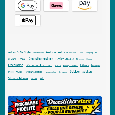
Autocollant
Adhésifs De Style
Autocollants
Anniversaire
Bike
Camping-Car
Decostickerstore
Decal
Design Unique
Déco
CHANEL
Douceur
Décoration
Décoration Intérieure
Intérieur
Lettrage
France
Harley Davidson
Sticker
Stickers
Mural
Personnalisation
Moto
Personnaliser
Polyester
Stickers Muraux
Vélo
Versace