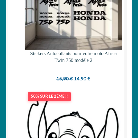
Stickers Autocollants pour votre moto Africa
Twin 750 modèle 2
Le
Le
15,90
€
14,90
€
prix
prix
initial
actuel
50% SUR LE 2ÈME !!
était :
est :
15,90 €.
14,90 €.