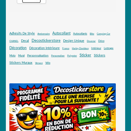
Autocollant
Adhésifs De Style
Autocollants
Anniversaire
Bike
Camping-Car
Decostickerstore
Decal
Design Unique
Déco
CHANEL
Douceur
Décoration
Décoration Intérieure
Intérieur
Lettrage
France
Harley Davidson
Sticker
Stickers
Mural
Personnalisation
Moto
Personnaliser
Polyester
Stickers Muraux
Vélo
Versace