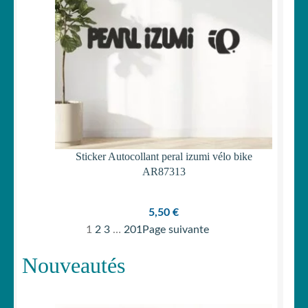
Sticker Autocollant peral izumi vélo bike
AR87313
5,50
€
1
2
3
…
201
Page suivante
Nouveautés