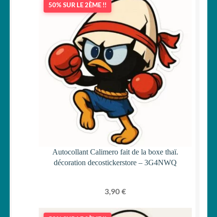
50% SUR LE 2ÈME !!
Autocollant Calimero fait de la boxe thaï.
décoration decostickerstore – 3G4NWQ
3,90
€