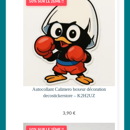
50% SUR LE 2ÈME !!
Autocollant Calimero boxeur décoration
decostickerstore – K2H2UZ
3,90
€
50% SUR LE 2ÈME !!