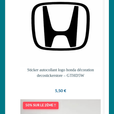
Votre espace
LE
MENU
ENFANT
Sticker autocollant logo honda décoration
decostickerstore – GTHD5W
5,50
€
50% SUR LE 2ÈME !!