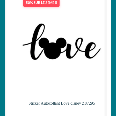
50% SUR LE 2ÈME !!
OUVRIR
Votre espace
LE
MENU
ENFANT
Sticker Autocollant Love disney Z87295