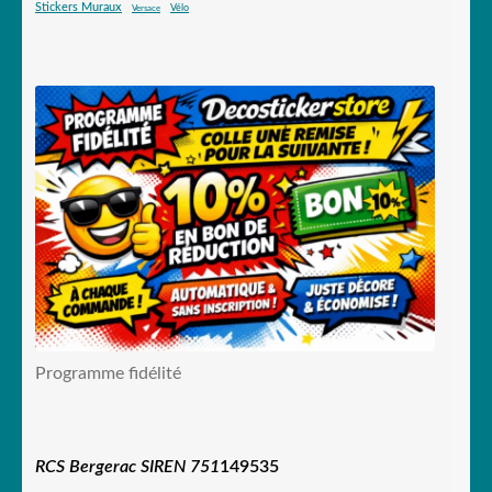
Stickers Muraux
Vélo
Versace
Programme fidélité
RCS Bergerac SIREN 751
149535