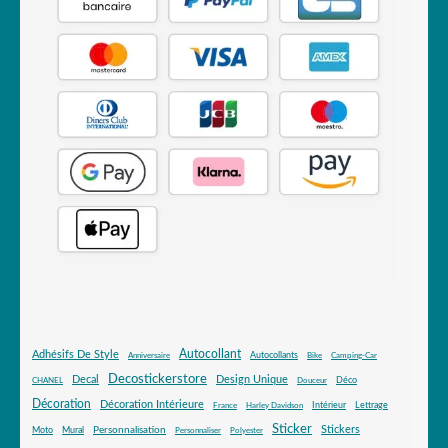
Autocollant
Adhésifs De Style
Autocollants
Anniversaire
Bike
Camping-Car
Decostickerstore
Decal
Design Unique
Déco
CHANEL
Douceur
Décoration
Décoration Intérieure
Intérieur
Lettrage
France
Harley Davidson
Sticker
Stickers
Mural
Personnalisation
Moto
Personnaliser
Polyester