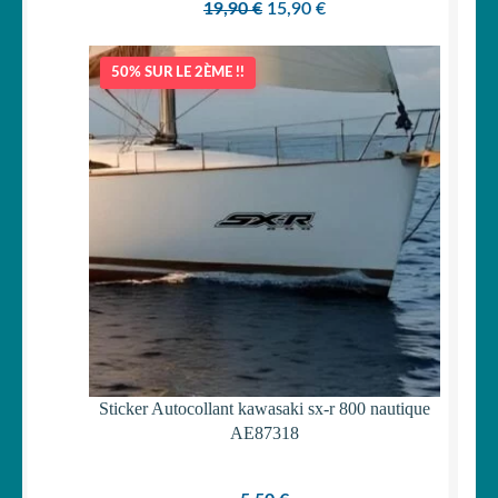
Le
Le
19,90
€
15,90
€
prix
prix
initial
actuel
50% SUR LE 2ÈME !!
était :
est :
19,90 €.
15,90 €.
Sticker Autocollant kawasaki sx-r 800 nautique
AE87318