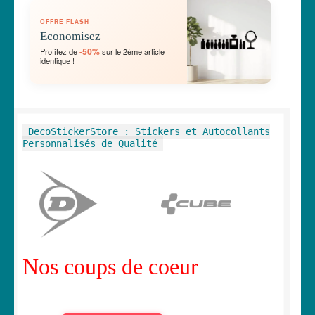
OUVRIR
🛞 Véhicules
OFFRE FLASH
LE
Economisez
MENU
OUVRIR
🐾 Stickers Animaux
-50%
Profitez de
sur le 2ème article
ENFANT
identique !
LE
MENU
OUVRIR
🏡 Stickers décoration maison
ENFANT
LE
MENU
OUVRIR
Lettrage et kits
DecoStickerStore : Stickers et Autocollants
ENFANT
LE
Personnalisés de Qualité
MENU
OUVRIR
🖨 3D et divers
ENFANT
LE
MENU
OUVRIR
🐣 Décoration chambre Enfants
ENFANT
LE
MENU
Générateur de sticker
ENFANT
Nos coups de coeur
☕ Mugs
Fait au Japon 🇯🇵