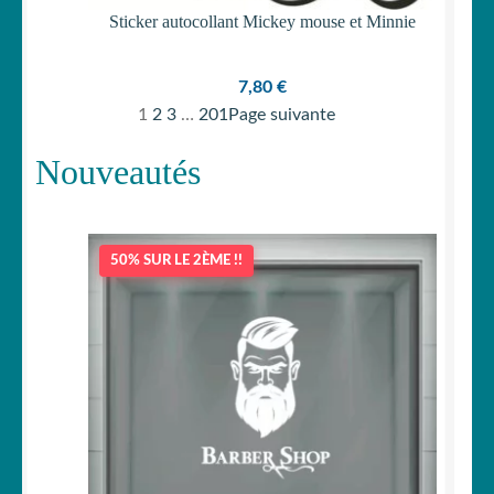
Sticker autocollant Mickey mouse et Minnie
7,80
€
1
2
3
…
201
Page suivante
Nouveautés
50% SUR LE 2ÈME !!