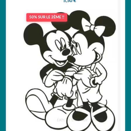
5,50
€
50% SUR LE 2ÈME !!