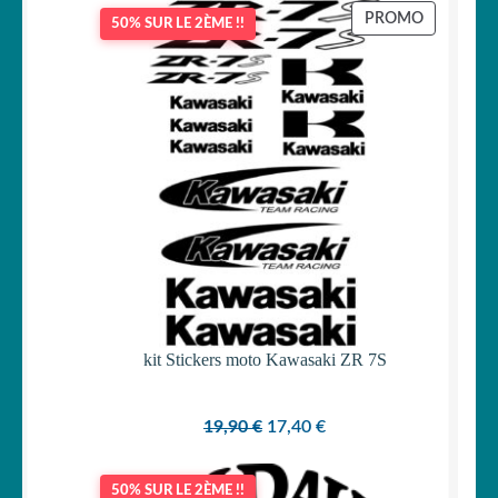
PRODUIT
PROMO
50% SUR LE 2ÈME !!
EN
PROMOTI
kit Stickers moto Kawasaki ZR 7S
Le
Le
19,90
€
17,40
€
prix
prix
initial
actuel
50% SUR LE 2ÈME !!