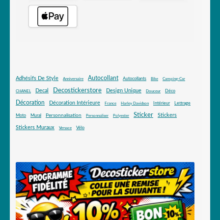
Autocollant
Adhésifs De Style
Autocollants
Anniversaire
Bike
Camping-Car
Decostickerstore
Decal
Design Unique
Déco
CHANEL
Douceur
Décoration
Décoration Intérieure
Intérieur
Lettrage
France
Harley Davidson
Sticker
Stickers
Mural
Personnalisation
Moto
Personnaliser
Polyester
Stickers Muraux
Vélo
Versace