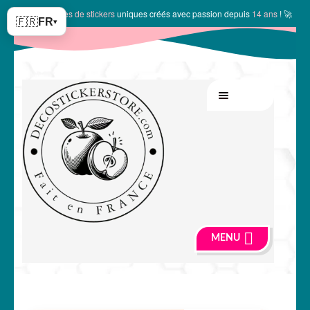
✨
10147 modèles de stickers
uniques créés avec passion depuis
14 ans
! 🚀
🇫🇷
FR
▾
Aller
Aller
MENU
à
au
la
contenu
navigation
MENU
🍏 Boutique