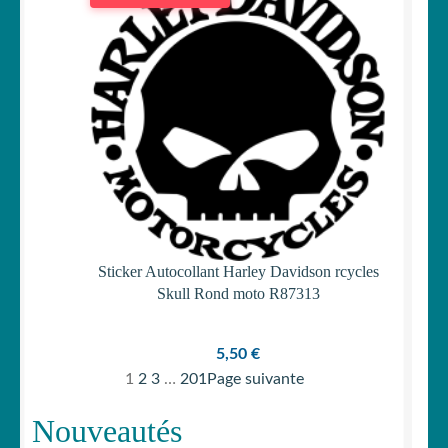
était :
est :
19,90 €.
17,40 €.
Sticker Autocollant Harley Davidson rcycles
Skull Rond moto R87313
5,50
€
1
2
3
…
201
Page suivante
Nouveautés