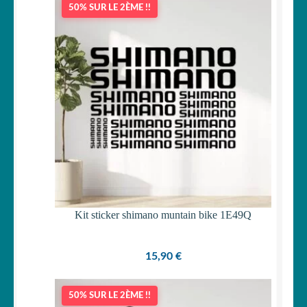
50% SUR LE 2ÈME !!
OUVRIR
Votre espace
LE
MENU
ENFANT
Kit sticker shimano muntain bike 1E49Q
15,90
€
50% SUR LE 2ÈME !!