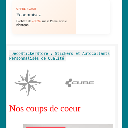
OUVRIR
🛞 Véhicules
OFFRE FLASH
LE
Economisez
MENU
OUVRIR
🐾 Stickers Animaux
-50%
Profitez de
sur le 2ème article
ENFANT
identique !
LE
MENU
OUVRIR
🏡 Stickers décoration maison
ENFANT
LE
MENU
OUVRIR
Lettrage et kits
DecoStickerStore : Stickers et Autocollants
ENFANT
LE
Personnalisés de Qualité
MENU
OUVRIR
🖨 3D et divers
ENFANT
LE
MENU
OUVRIR
🐣 Décoration chambre Enfants
ENFANT
LE
MENU
Générateur de sticker
ENFANT
Nos coups de coeur
☕ Mugs
Fait au Japon 🇯🇵