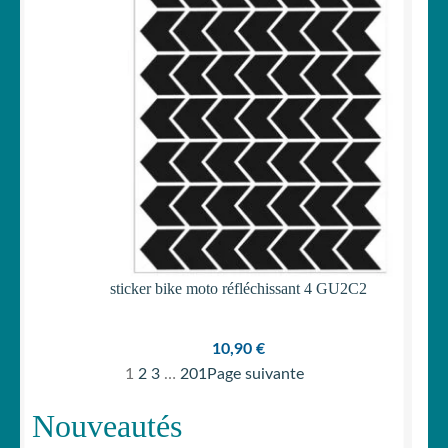
sticker bike moto réfléchissant 4 GU2C2
10,90
€
1
2
3
…
201
Page suivante
Nouveautés