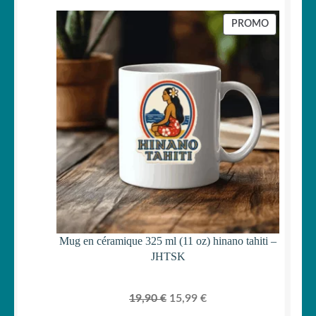
prix
prix
initial
actuel
PRODUIT
PROMO
était :
est :
EN
PROMOTI
29,90 €.
24,99 €.
Mug en céramique 325 ml (11 oz) hinano tahiti –
JHTSK
Le
Le
19,90
€
15,99
€
prix
prix