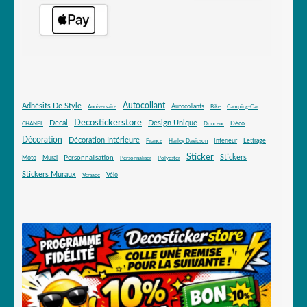
Autocollant
Adhésifs De Style
Autocollants
Anniversaire
Bike
Camping-Car
Decostickerstore
Decal
Design Unique
Déco
CHANEL
Douceur
Décoration
Décoration Intérieure
Intérieur
Lettrage
France
Harley Davidson
Sticker
Stickers
Mural
Personnalisation
Moto
Personnaliser
Polyester
Stickers Muraux
Vélo
Versace