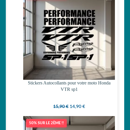
PROMOTI
Stickers Autocollants pour votre moto Honda
VTR sp1
Le
Le
15,90
€
14,90
€
prix
prix
initial
actuel
50% SUR LE 2ÈME !!
était :
est :