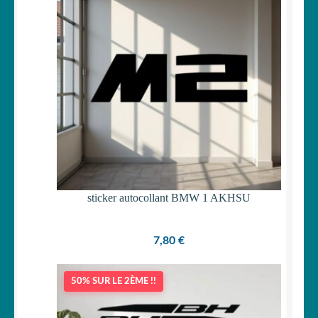
15,90 €.
14,90 €.
sticker autocollant BMW 1 AKHSU
7,80
€
50% SUR LE 2ÈME !!