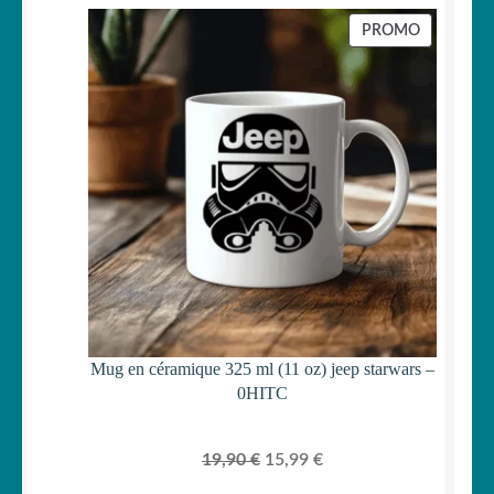
initial
actuel
PRODUIT
PROMO
était :
est :
EN
PROMOTI
19,90 €.
15,99 €.
Mug en céramique 325 ml (11 oz) jeep starwars –
0HITC
Le
Le
19,90
€
15,99
€
prix
prix