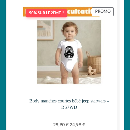
PRODUIT
PROMO
50% SUR LE 2ÈME !!
EN
PROMOTI
Body manches courtes bébé jeep starwars –
RS7WD
Le
Le
29,90
€
24,99
€