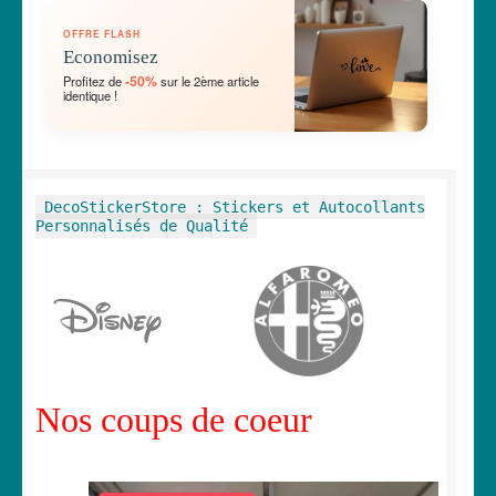
OUVRIR
🛞 Véhicules
OFFRE FLASH
LE
Economisez
MENU
OUVRIR
🐾 Stickers Animaux
-50%
Profitez de
sur le 2ème article
ENFANT
identique !
LE
MENU
OUVRIR
🏡 Stickers décoration maison
ENFANT
LE
MENU
OUVRIR
Lettrage et kits
DecoStickerStore : Stickers et Autocollants
ENFANT
LE
Personnalisés de Qualité
MENU
OUVRIR
🖨 3D et divers
ENFANT
LE
MENU
OUVRIR
🐣 Décoration chambre Enfants
ENFANT
LE
MENU
Générateur de sticker
ENFANT
Nos coups de coeur
☕ Mugs
Fait au Japon 🇯🇵