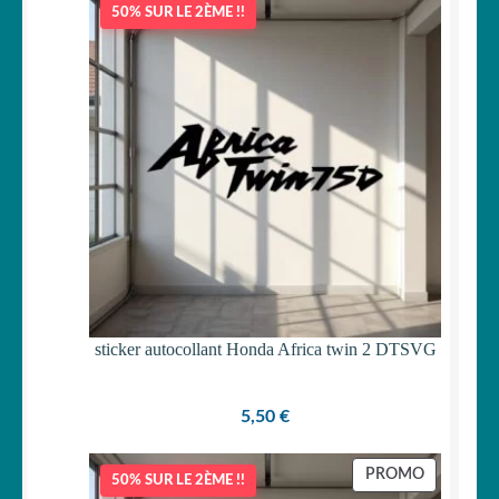
50% SUR LE 2ÈME !!
OUVRIR
Votre espace
LE
MENU
ENFANT
sticker autocollant Honda Africa twin 2 DTSVG
5,50
€
PRODUIT
PROMO
50% SUR LE 2ÈME !!
EN