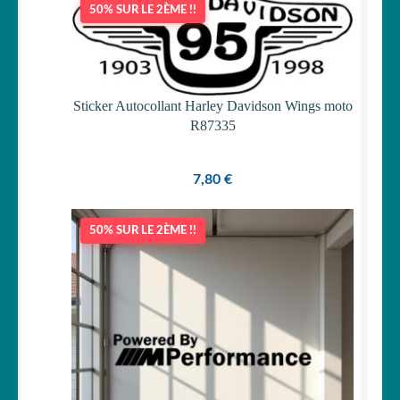
50% SUR LE 2ÈME !!
OUVRIR
Votre espace
LE
MENU
ENFANT
Sticker Autocollant Harley Davidson Wings moto
R87335
7,80
€
50% SUR LE 2ÈME !!