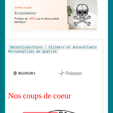
OUVRIR
🛞 Véhicules
OFFRE FLASH
LE
Economisez
MENU
OUVRIR
🐾 Stickers Animaux
-50%
Profitez de
sur le 2ème article
ENFANT
identique !
LE
MENU
OUVRIR
🏡 Stickers décoration maison
ENFANT
LE
MENU
OUVRIR
Lettrage et kits
DecoStickerStore : Stickers et Autocollants
ENFANT
LE
Personnalisés de Qualité
MENU
OUVRIR
🖨 3D et divers
ENFANT
LE
MENU
OUVRIR
🐣 Décoration chambre Enfants
ENFANT
LE
MENU
Générateur de sticker
ENFANT
Nos coups de coeur
☕ Mugs
Fait au Japon 🇯🇵