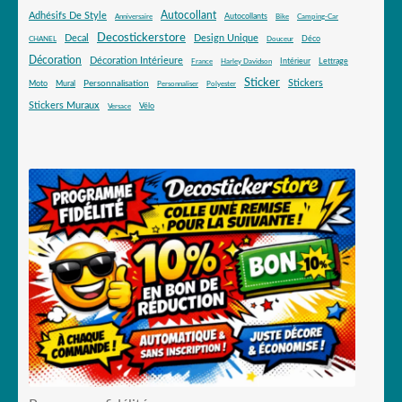
Autocollant
Adhésifs De Style
Autocollants
Anniversaire
Bike
Camping-Car
Decostickerstore
Decal
Design Unique
Déco
CHANEL
Douceur
Décoration
Décoration Intérieure
Intérieur
Lettrage
France
Harley Davidson
Sticker
Stickers
Mural
Personnalisation
Moto
Personnaliser
Polyester
Stickers Muraux
Vélo
Versace