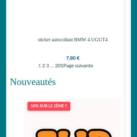
sticker autocollant BMW 4 UGUT4
7,80
€
1
2
3
…
201
Page suivante
Nouveautés
50% SUR LE 2ÈME !!