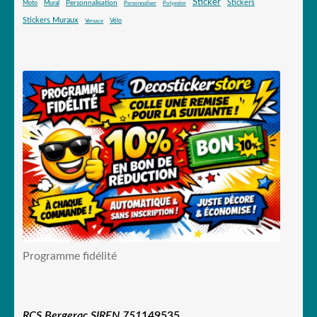
Sticker
Stickers
Mural
Personnalisation
Moto
Personnaliser
Polyester
Stickers Muraux
Vélo
Versace
Programme fidélité
RCS Bergerac SIREN 751
149535