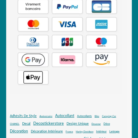
Autocollant
Adhésifs De Style
Autocollants
Anniversaire
Bike
Camping-Car
Decostickerstore
Decal
Design Unique
Déco
CHANEL
Douceur
Décoration
Décoration Intérieure
Intérieur
Lettrage
France
Harley Davidson