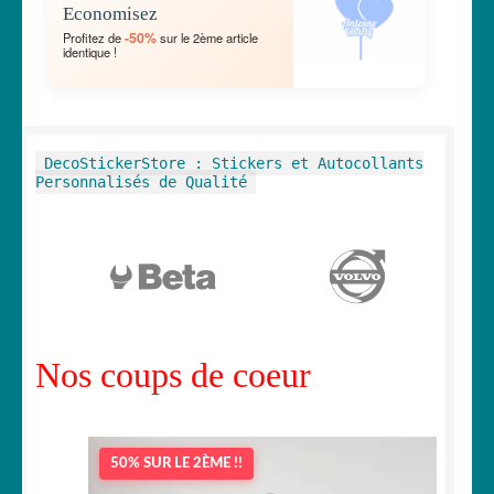
Economisez
MENU
OUVRIR
🐾 Stickers Animaux
-50%
Profitez de
sur le 2ème article
ENFANT
identique !
LE
MENU
OUVRIR
🏡 Stickers décoration maison
ENFANT
LE
MENU
OUVRIR
Lettrage et kits
DecoStickerStore : Stickers et Autocollants
ENFANT
LE
Personnalisés de Qualité
MENU
OUVRIR
🖨 3D et divers
ENFANT
LE
MENU
OUVRIR
🐣 Décoration chambre Enfants
ENFANT
LE
MENU
Générateur de sticker
ENFANT
Nos coups de coeur
☕ Mugs
Fait au Japon 🇯🇵
50% SUR LE 2ÈME !!
OUVRIR