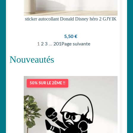
sticker autocollant Donald Disney héro 2 GJYIK
5,50
€
1
2
3
…
201
Page suivante
Nouveautés
50% SUR LE 2ÈME !!