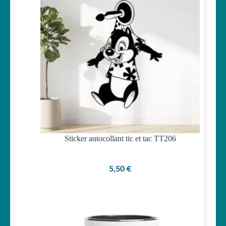
Votre espace
LE
MENU
ENFANT
Sticker autocollant tic et tac TT206
5,50
€