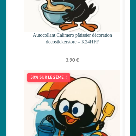
Autocollant Calimero pâtissier décoration
decostickerstore – K24HFF
3,90
€
50% SUR LE 2ÈME !!