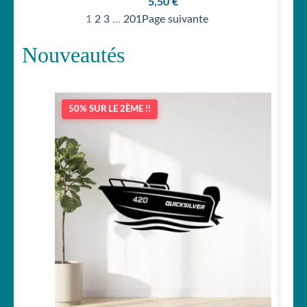
5,50
€
1
2
3
…
201
Page suivante
Nouveautés
50% SUR LE 2ÈME !!