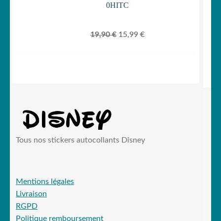
0HITC
Le
Le
19,90
€
15,99
€
prix
prix
initial
actuel
était :
est :
19,90 €.
15,99 €.
Tous nos stickers autocollants Disney
Mentions légales
Livraison
RGPD
Politique remboursement