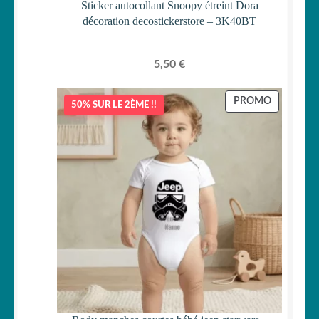
Sticker autocollant Snoopy étreint Dora
décoration decostickerstore – 3K40BT
5,50
€
PRODUIT
PROMO
50% SUR LE 2ÈME !!
EN
PROMOTI