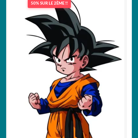
50% SUR LE 2ÈME !!
OUVRIR
Votre espace
LE
MENU
ENFANT