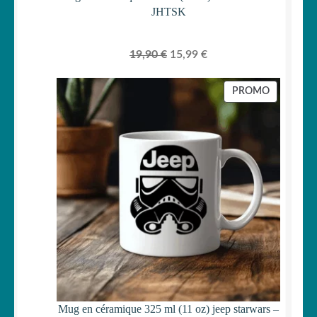
JHTSK
Le
Le
19,90
€
15,99
€
prix
prix
initial
actuel
PRODUIT
PROMO
était :
est :
EN
PROMOTI
19,90 €.
15,99 €.
Mug en céramique 325 ml (11 oz) jeep starwars –