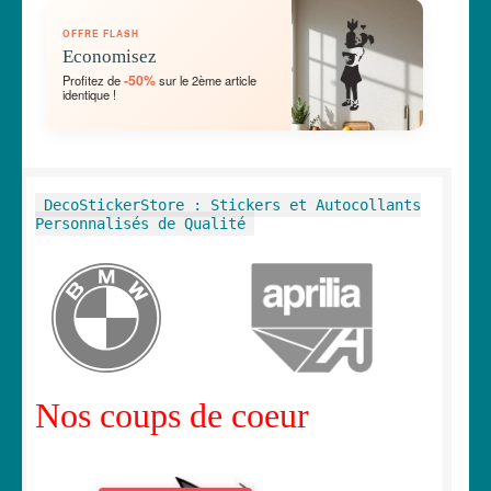
OUVRIR
🛞 Véhicules
OFFRE FLASH
LE
Economisez
MENU
OUVRIR
🐾 Stickers Animaux
-50%
Profitez de
sur le 2ème article
ENFANT
identique !
LE
MENU
OUVRIR
🏡 Stickers décoration maison
ENFANT
LE
MENU
OUVRIR
Lettrage et kits
DecoStickerStore : Stickers et Autocollants
ENFANT
LE
Personnalisés de Qualité
MENU
OUVRIR
🖨 3D et divers
ENFANT
LE
MENU
OUVRIR
🐣 Décoration chambre Enfants
ENFANT
LE
MENU
Générateur de sticker
ENFANT
Nos coups de coeur
☕ Mugs
Fait au Japon 🇯🇵