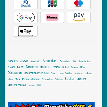
Autocollant
Adhésifs De Style
Autocollants
Anniversaire
Bike
Camping-Car
Decostickerstore
Decal
Design Unique
Déco
CHANEL
Douceur
Décoration
Décoration Intérieure
Intérieur
Lettrage
France
Harley Davidson
Sticker
Stickers
Mural
Personnalisation
Moto
Personnaliser
Polyester
Stickers Muraux
Vélo
Versace