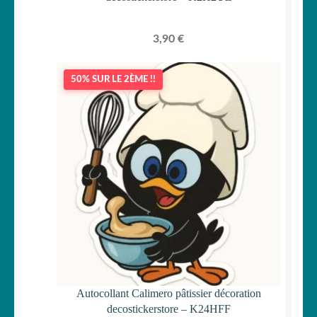
3,90
€
50% SUR LE 2ÈME !!
Autocollant Calimero pâtissier décoration
decostickerstore – K24HFF