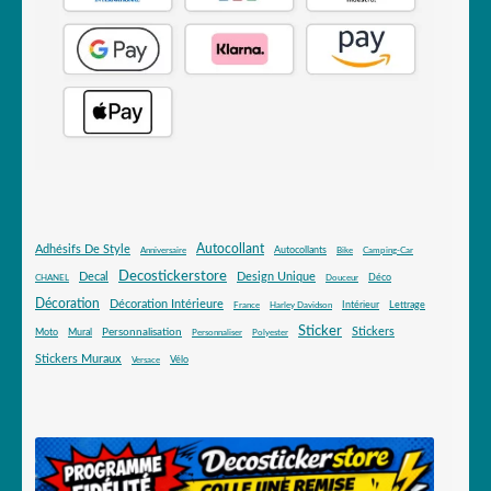
Autocollant
Adhésifs De Style
Autocollants
Anniversaire
Bike
Camping-Car
Decostickerstore
Decal
Design Unique
Déco
CHANEL
Douceur
Décoration
Décoration Intérieure
Intérieur
Lettrage
France
Harley Davidson
Sticker
Stickers
Mural
Personnalisation
Moto
Personnaliser
Polyester
Stickers Muraux
Vélo
Versace