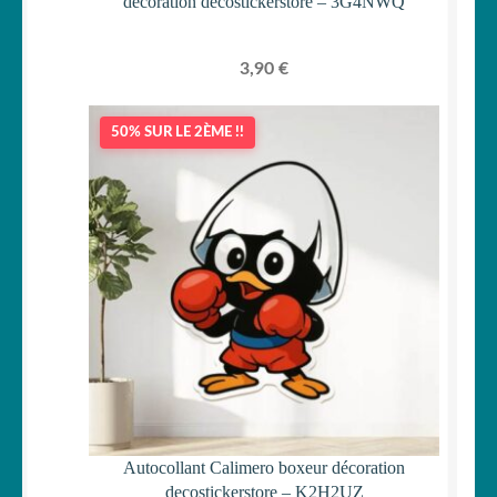
décoration decostickerstore – 3G4NWQ
3,90
€
50% SUR LE 2ÈME !!
Autocollant Calimero boxeur décoration
decostickerstore – K2H2UZ