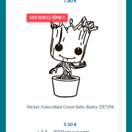
7,80
€
50% SUR LE 2ÈME !!
Sticker Autocollant Groot baby disney Z87294
5,50
€
1
2
3
…
201
Page suivante