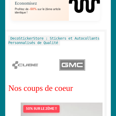
Economisez
MENU
OUVRIR
🐾 Stickers Animaux
-50%
Profitez de
sur le 2ème article
ENFANT
identique !
LE
MENU
OUVRIR
🏡 Stickers décoration maison
ENFANT
LE
MENU
OUVRIR
Lettrage et kits
DecoStickerStore : Stickers et Autocollants
ENFANT
LE
Personnalisés de Qualité
MENU
OUVRIR
🖨 3D et divers
ENFANT
LE
MENU
OUVRIR
🐣 Décoration chambre Enfants
ENFANT
LE
MENU
Générateur de sticker
ENFANT
Nos coups de coeur
☕ Mugs
Fait au Japon 🇯🇵
50% SUR LE 2ÈME !!
OUVRIR