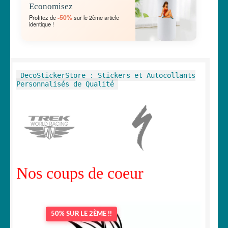
Economisez
MENU
OUVRIR
🐾 Stickers Animaux
-50%
Profitez de
sur le 2ème article
ENFANT
identique !
LE
MENU
OUVRIR
🏡 Stickers décoration maison
ENFANT
LE
MENU
OUVRIR
Lettrage et kits
DecoStickerStore : Stickers et Autocollants
ENFANT
LE
Personnalisés de Qualité
MENU
OUVRIR
🖨 3D et divers
ENFANT
LE
MENU
OUVRIR
🐣 Décoration chambre Enfants
ENFANT
LE
MENU
Générateur de sticker
ENFANT
Nos coups de coeur
☕ Mugs
Fait au Japon 🇯🇵
50% SUR LE 2ÈME !!
OUVRIR