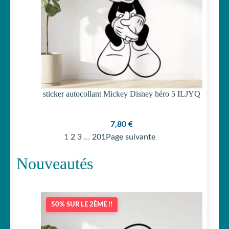
sticker autocollant Mickey Disney héro 5 ILJYQ
7,80
€
1
2
3
…
201
Page suivante
Nouveautés
50% SUR LE 2ÈME !!