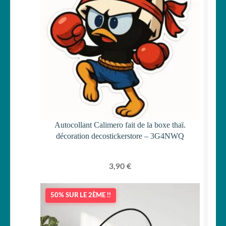
Autocollant Calimero fait de la boxe thaï.
décoration decostickerstore – 3G4NWQ
3,90
€
50% SUR LE 2ÈME !!