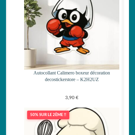
Autocollant Calimero boxeur décoration
decostickerstore – K2H2UZ
3,90
€
50% SUR LE 2ÈME !!