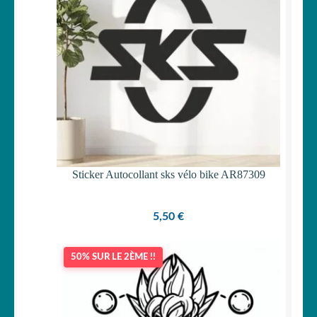
Sticker Autocollant sks vélo bike AR87309
5,50
€
50% SUR LE 2ÈME !!