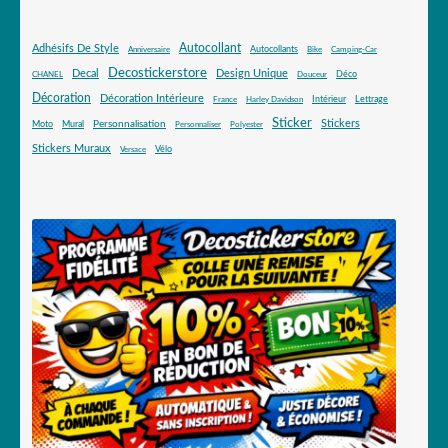
Autocollant
Adhésifs De Style
Autocollants
Anniversaire
Bike
Camping-Car
Decostickerstore
Decal
Design Unique
Déco
CHANEL
Douceur
Décoration
Décoration Intérieure
Intérieur
Lettrage
France
Harley Davidson
Sticker
Stickers
Mural
Personnalisation
Moto
Personnaliser
Polyester
Stickers Muraux
Vélo
Versace