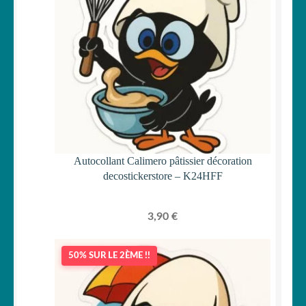
Autocollant Calimero pâtissier décoration
decostickerstore – K24HFF
3,90
€
50% SUR LE 2ÈME !!