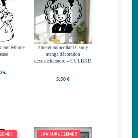
ollant Minnie
Sticker autocollant Candy
cesse
manga décoration
decostickerstore – GULBKD
80
€
5,50
€
2ÈME !!
50% SUR LE 2ÈME !!