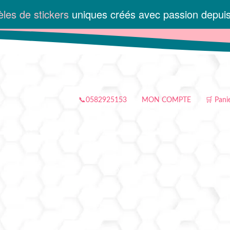
les de stickers
uniques créés avec passion depui
📞0582925153
MON COMPTE
🛒 Pani