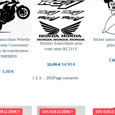
PROMOTION
autocollant Wheelie
Sticker autoc
Stickers Autocollants pour
onda Crossrunner
prin
votre moto RC211V
n decostickerstore –
DMPMD9
7,
Le
Le
15,90
€
14,90
€
prix
prix
5,50
€
initial
actuel
1
2
3
…
201
Page suivante
était :
est :
15,90 €.
14,90 €.
R LE 2ÈME !!
50% SUR LE 2ÈME !!
50% SUR LE 