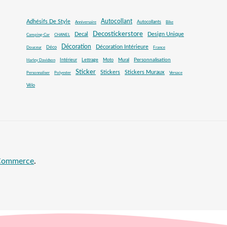
Autocollant
Adhésifs De Style
Autocollants
Anniversaire
Bike
Decostickerstore
Decal
Design Unique
Camping-Car
CHANEL
Décoration
Décoration Intérieure
Déco
Douceur
France
Mural
Personnalisation
Intérieur
Lettrage
Moto
Harley Davidson
Sticker
Stickers
Stickers Muraux
Personnaliser
Polyester
Versace
Vélo
oCommerce
.