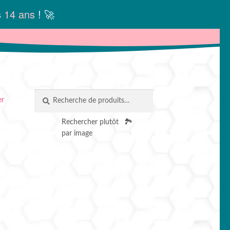
s
14 ans
! 🚀
Recherche
RECHERCHE
er
pour :
Rechercher plutôt
🏞️
par image