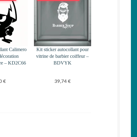
llant Calimero
Kit sticker autocollant pour
décoration
vitrine de barbier coiffeur –
tore – KD2C66
BDVYK
50
€
39,74
€