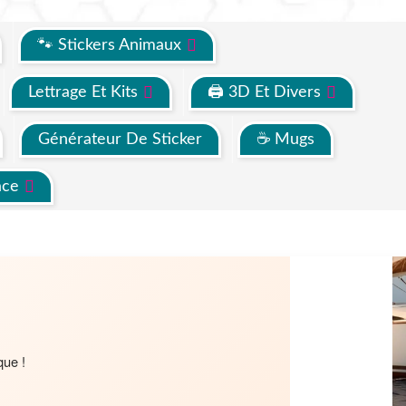
🐾 Stickers Animaux
Lettrage Et Kits
🖨 3D Et Divers
Générateur De Sticker
☕ Mugs
ace
que !