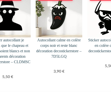
er autocollant je
Autocollant calme en colère
Sticker autoco
 que le chapeau et
corps noir et reste blanc
en colère 
soient blancs et non
décoration decostickerstore –
decostickers
arents décoration
7D5LGQ
kerstore – CLDMSC
5,
3,90
€
5,50
€