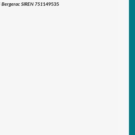
 Bergerac SIREN 751
149535