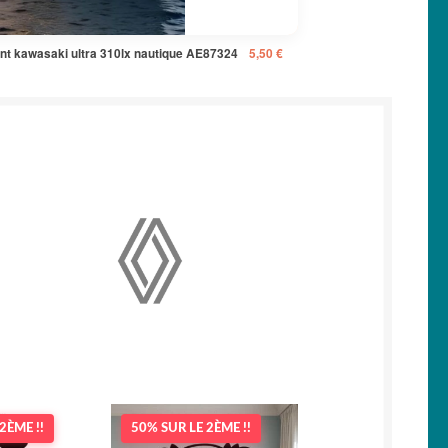
ant kawasaki ultra 310lx nautique AE87324
5,50
€
2ÈME !!
50% SUR LE 2ÈME !!