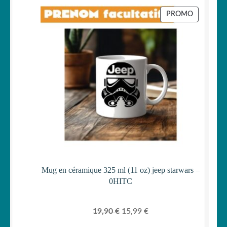
initial
actuel
PRODUIT
PROMO
était :
est :
EN
PROMOTI
19,90 €.
15,99 €.
Mug en céramique 325 ml (11 oz) jeep starwars –
0HITC
Le
Le
19,90
€
15,99
€
prix
prix