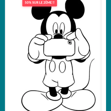
50% SUR LE 2ÈME !!
OUVRIR
Votre espace
LE
MENU
ENFANT