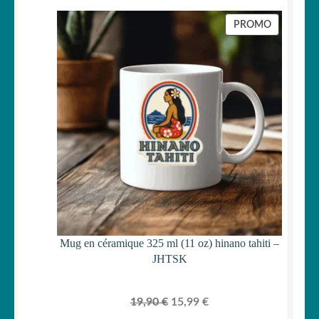
prix
prix
initial
actuel
PRODUIT
PROMO
était :
est :
EN
PROMOTI
29,90 €.
24,99 €.
Mug en céramique 325 ml (11 oz) hinano tahiti –
JHTSK
Le
Le
19,90
€
15,99
€
prix
prix