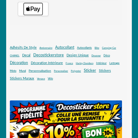
Autocollant
Adhésifs De Style
Autocollants
Anniversaire
Bike
Camping-Car
Decostickerstore
Decal
Design Unique
Déco
CHANEL
Douceur
Décoration
Décoration Intérieure
Intérieur
Lettrage
France
Harley Davidson
Sticker
Stickers
Mural
Personnalisation
Moto
Personnaliser
Polyester
Stickers Muraux
Vélo
Versace