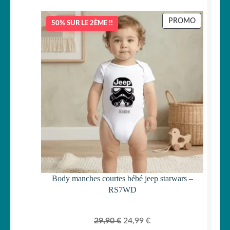
PRODUIT
PROMO
50% SUR LE 2ÈME !!
EN
PROMOTI
Body manches courtes bébé jeep starwars –
RS7WD
Le
Le
29,90
€
24,99
€