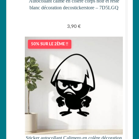
Autocollant calme en colère corps noir et reste
blanc décoration decostickerstore – 7D5LGQ
3,90
€
50% SUR LE 2ÈME !!
Sticker autocollant Calimero en colère décoration