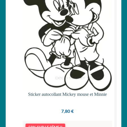
Sticker autocollant Mickey mouse et Minnie
7,80
€