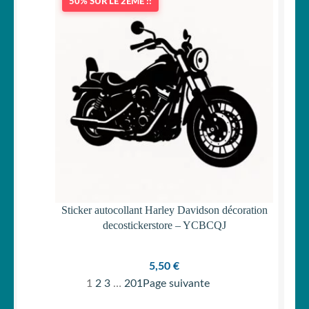
50% SUR LE 2ÈME !!
Sticker autocollant Harley Davidson décoration
decostickerstore – YCBCQJ
5,50
€
1
2
3
…
201
Page suivante