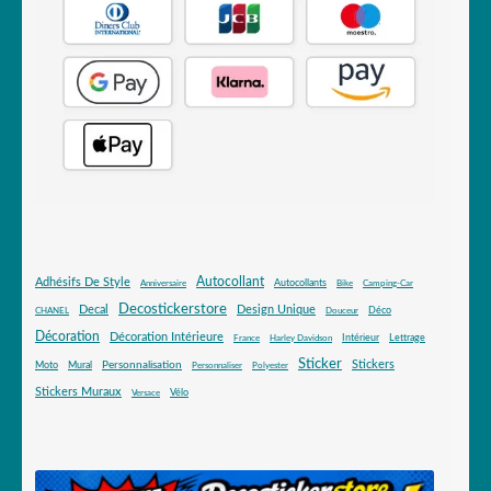
Autocollant
Adhésifs De Style
Autocollants
Anniversaire
Bike
Camping-Car
Decostickerstore
Decal
Design Unique
Déco
CHANEL
Douceur
Décoration
Décoration Intérieure
Intérieur
Lettrage
France
Harley Davidson
Sticker
Stickers
Mural
Personnalisation
Moto
Personnaliser
Polyester
Stickers Muraux
Vélo
Versace