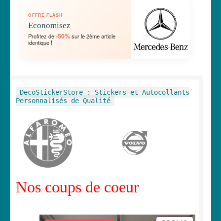
OUVRIR
🛞 Véhicules
OFFRE FLASH
LE
Economisez
MENU
OUVRIR
🐾 Stickers Animaux
-50%
Profitez de
sur le 2ème article
ENFANT
identique !
LE
MENU
OUVRIR
🏡 Stickers décoration maison
ENFANT
LE
MENU
OUVRIR
Lettrage et kits
DecoStickerStore : Stickers et Autocollants
ENFANT
LE
Personnalisés de Qualité
MENU
OUVRIR
🖨 3D et divers
ENFANT
LE
MENU
OUVRIR
🐣 Décoration chambre Enfants
ENFANT
LE
MENU
Générateur de sticker
ENFANT
Nos coups de coeur
☕ Mugs
Fait au Japon 🇯🇵