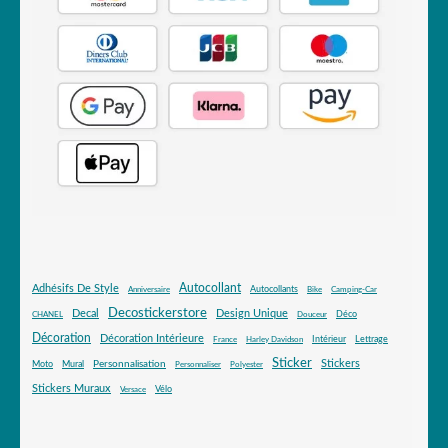
Autocollant
Adhésifs De Style
Autocollants
Anniversaire
Bike
Camping-Car
Decostickerstore
Decal
Design Unique
Déco
CHANEL
Douceur
Décoration
Décoration Intérieure
Intérieur
Lettrage
France
Harley Davidson
Sticker
Stickers
Mural
Personnalisation
Moto
Personnaliser
Polyester
Stickers Muraux
Vélo
Versace