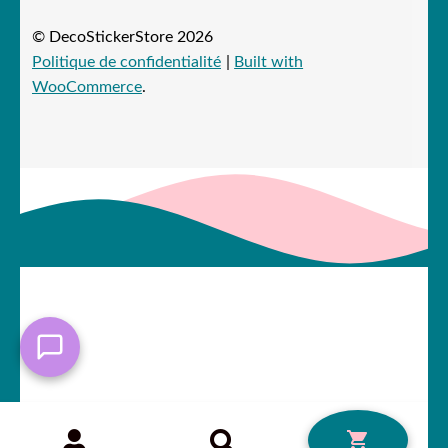
© DecoStickerStore 2026
Politique de confidentialité
Built with
WooCommerce
.
Recherche
RECHERCHE
0