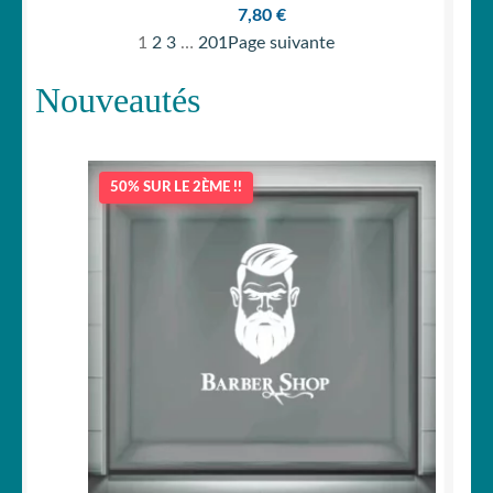
7,80
€
1
2
3
…
201
Page suivante
Nouveautés
50% SUR LE 2ÈME !!