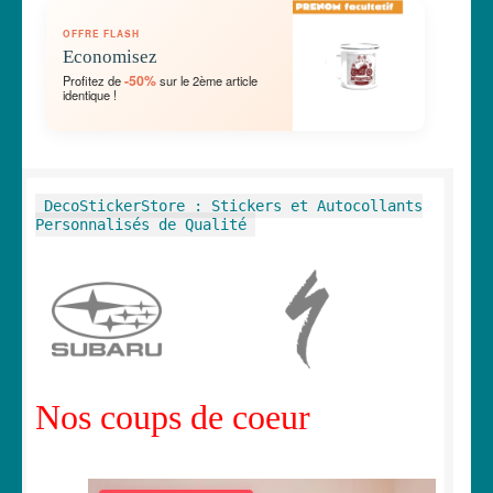
OUVRIR
🛞 Véhicules
OFFRE FLASH
LE
Economisez
MENU
OUVRIR
🐾 Stickers Animaux
-50%
Profitez de
sur le 2ème article
ENFANT
identique !
LE
MENU
OUVRIR
🏡 Stickers décoration maison
ENFANT
LE
MENU
OUVRIR
Lettrage et kits
DecoStickerStore : Stickers et Autocollants
ENFANT
LE
Personnalisés de Qualité
MENU
OUVRIR
🖨 3D et divers
ENFANT
LE
MENU
OUVRIR
🐣 Décoration chambre Enfants
ENFANT
LE
MENU
Générateur de sticker
ENFANT
Nos coups de coeur
☕ Mugs
Fait au Japon 🇯🇵