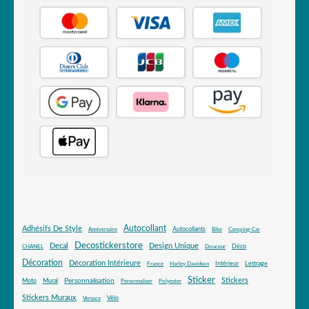
Autocollant
Adhésifs De Style
Autocollants
Anniversaire
Bike
Camping-Car
Decostickerstore
Decal
Design Unique
Déco
CHANEL
Douceur
Décoration
Décoration Intérieure
Intérieur
Lettrage
France
Harley Davidson
Sticker
Stickers
Mural
Personnalisation
Moto
Personnaliser
Polyester
Stickers Muraux
Vélo
Versace