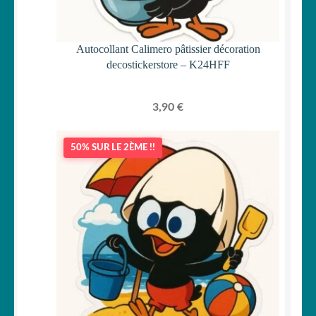
Autocollant Calimero pâtissier décoration
decostickerstore – K24HFF
3,90
€
50% SUR LE 2ÈME !!