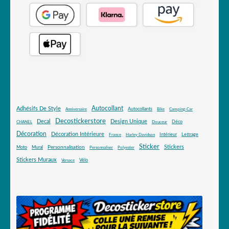
Autocollant
Adhésifs De Style
Autocollants
Anniversaire
Bike
Camping-Car
Decostickerstore
Decal
Design Unique
Déco
CHANEL
Douceur
Décoration
Décoration Intérieure
Intérieur
Lettrage
France
Harley Davidson
Sticker
Stickers
Mural
Personnalisation
Moto
Personnaliser
Polyester
Stickers Muraux
Vélo
Versace