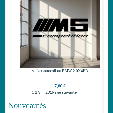
à
164,55 €
sticker autocollant BMW 2 0X4PB
7,80
€
1
2
3
…
201
Page suivante
Nouveautés