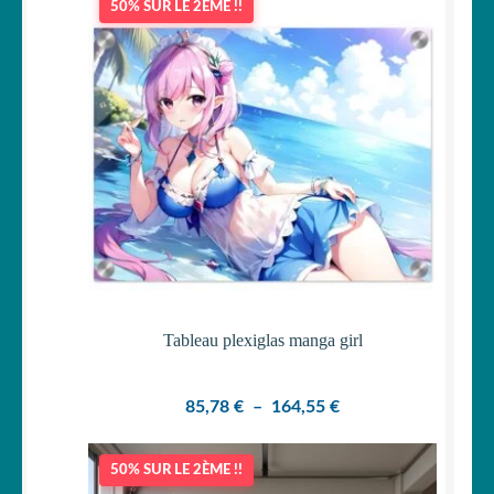
50% SUR LE 2ÈME !!
Tableau plexiglas manga girl
Plage
85,78
€
–
164,55
€
de
prix :
50% SUR LE 2ÈME !!
85,78 €