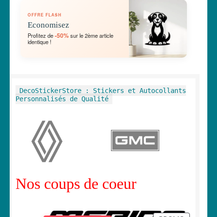
OUVRIR
🛞 Véhicules
OFFRE FLASH
LE
Economisez
MENU
OUVRIR
🐾 Stickers Animaux
-50%
Profitez de
sur le 2ème article
ENFANT
identique !
LE
MENU
OUVRIR
🏡 Stickers décoration maison
ENFANT
LE
MENU
OUVRIR
Lettrage et kits
DecoStickerStore : Stickers et Autocollants
ENFANT
LE
Personnalisés de Qualité
MENU
OUVRIR
🖨 3D et divers
ENFANT
LE
MENU
OUVRIR
🐣 Décoration chambre Enfants
ENFANT
LE
MENU
Générateur de sticker
ENFANT
Nos coups de coeur
☕ Mugs
Fait au Japon 🇯🇵